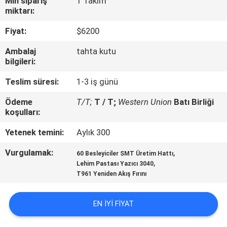
Min sipariş
1 Takım
KALITE
miktarı:
KONTROLÜ
Fiyat:
$6200
Ambalaj
tahta kutu
BIZE
bilgileri:
ULAŞIN
Teslim süresi:
1-3 iş günü
HABERLER
Ödeme
T/T;
T / T;
Western Union
Batı Birliği
koşulları:
Yetenek temini:
Aylık 300
SHOPPING
ON
Vurgulamak:
,
60 Besleyiciler SMT Üretim Hattı
,
Lehim Pastası Yazıcı 3040
LINE
T961 Yeniden Akış Fırını
SITE
EN IYI FIYAT
HARITASI