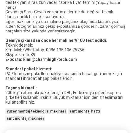
destek yanı sıra uzun vadeli fabrika fiyat temini.
(Yapay hasar
hariç)
Çevrimiçi Soru-Cevap ve sorun giderme desteği ve teknik
danışmanlık hizmeti sunuyoruz.
Eğer makineniz ya da makine parçanız ulaşımda kusurluysa,
lütfen fotoğraflarınızı çekip e-postamıza gönderin, zarar görmüş
parçaları size yakında yerleştireceğiz.
Gemiye çıkmadan önce her makine %100 test edildi.
Teknik destek:
Kimi Mob/WhatsApp: 0086 135 106 75756
Skype: kimiliu89
E-posta: kimi@charmhigh-tech.com
Standart paket hizmeti:
P&P'lerimizin paketleri, nakliye sırasında hasar görmemek için
standart ihracat ahşap paketleridir.
Taşıma hizmeti:
200 kg'ın altındaki paketler için DHL, Fedex veya diğer ekspres
şirketleri kullanabilirsiniz. Büyük miktarlar için deniz teslimatını
kullanabilirsiniz.
yüzey montaj teknolojisi makinesi
smt montaj hattı
smt montaj makinesi