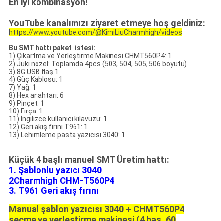
En iyi kombinasyon!
YouTube kanalımızı ziyaret etmeye hoş geldiniz:
https://www.youtube.com/@KimiLiuCharmhigh/videos
Bu SMT hattı paket listesi:
1) Çıkartma ve Yerleştirme Makinesi CHMT560P4: 1
2) Juki nozel: Toplamda 4pcs (503, 504, 505, 506 boyutu)
3) 8G USB flaş 1
4) Güç Kablosu: 1
7) Yağ: 1
8) Hex anahtarı: 6
9) Pinçet: 1
10) Fırça: 1
11) İngilizce kullanıcı kılavuzu: 1
12) Geri akış fırını T961: 1
13) Lehimleme pasta yazıcısı 3040: 1
Küçük 4 başlı manuel SMT Üretim hattı:
1. Şablonlu yazıcı 3040
2Charmhigh CHM-T560P4
3.
T961 Geri akış fırını
Manual şablon yazıcısı 3040 + CHMT560P4
seçme ve yerleştirme makinesi (4 baş, 60