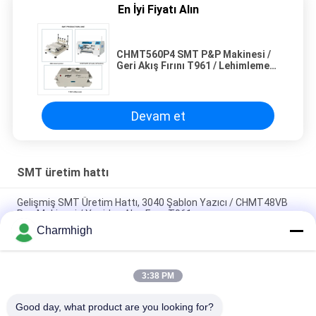
En İyi Fiyatı Alın
CHMT560P4 SMT P&P Makinesi /
Geri Akış Fırını T961 / Lehimleme
Yapıştırıcısı 3040
Devam et
SMT üretim hattı
Gelişmiş SMT Üretim Hattı, 3040 Şablon Yazıcı / CHMT48VB
Pnp Makinesi / Yeniden Akış Fırını T961
Charmhigh
Toplam Uzunluğu 3.5m Yüksek hassasiyetli küçük SMT üretim
hattı 0201, BGA, 144 pin IC
3:38 PM
Elektronik Üretimi İçin Yüksek Performanslı Tam Otomatik
PCB Montaj Hattı
Good day, what product are you looking for?