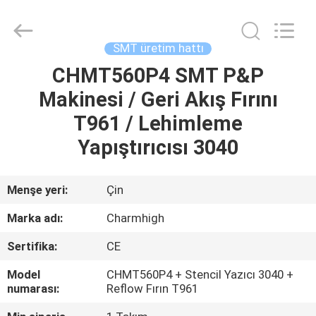
-
2026
CHARMHIGH
TECHNOLOGY
LIMITED.
SMT üretim hattı
All
Rights
Reserved.
CHMT560P4 SMT P&P
EV
Makinesi / Geri Akış Fırını
ÜRÜNLER
T961 / Lehimleme
Yapıştırıcısı 3040
VIDEOLAR
Menşe yeri:
Çin
HAKKIMIZDA
Marka adı:
Charmhigh
Sertifika:
CE
FABRIKA
TURU
Model
CHMT560P4 + Stencil Yazıcı 3040 +
numarası:
Reflow Fırın T961