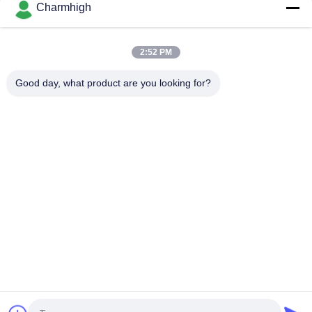
Charmhigh
Toplam Uzunluğu 3.5m Yüksek hassasiyetli küçük SMT üretim
hattı 0201, BGA, 144 pin IC
2:52 PM
Elektronik Üretimi İçin Yüksek Performanslı Tam Otomatik
PCB Montaj Hattı
Good day, what product are you looking for?
Popüler Kategoriler
Tüm
SMT Alma Ve 
SMT Üretim Hattı
Yerleştirme Makinesi
SMT Yeniden Akış 
Şablon Yazıcısı
Fırını
SMT Besleyici
Küçük SMT Makinesi
SMD Alma Ve 
PCB Montaj Hattı
Yerleştirme Makinesi