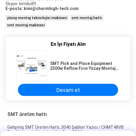
Skype: kimiliu89 .
E-posta: kimi@charmhigh-tech.com
yüzey montaj teknolojisi makinesi
smt montaj hattı
smt montaj makinesi
En İyi Fiyatı Alın
SMT Pick and Place Equipment
2500w Reflow Fırın Yüzey Montaj
Teknolojisi
Devam et
SMT üretim hattı
Gelişmiş SMT Üretim Hattı, 3040 Şablon Yazıcı / CHMT48VB
Pnp Makinesi / Yeniden Akış Fırını T961