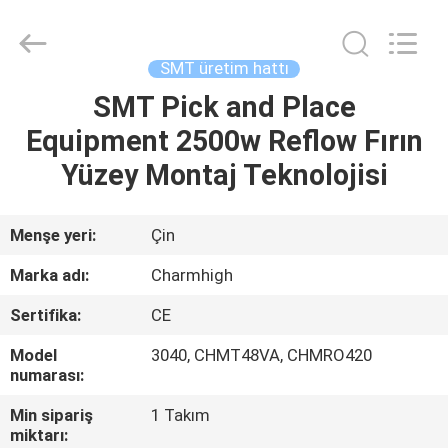
-
2026
CHARMHIGH
TECHNOLOGY
LIMITED.
SMT üretim hattı
All
Rights
Reserved.
SMT Pick and Place
EV
Equipment 2500w Reflow Fırın
ÜRÜNLER
Yüzey Montaj Teknolojisi
VIDEOLAR
Menşe yeri:
Çin
Marka adı:
Charmhigh
HAKKIMIZDA
Sertifika:
CE
FABRIKA
Model
3040, CHMT48VA, CHMRO420
numarası:
TURU
Min sipariş
1 Takım
miktarı: