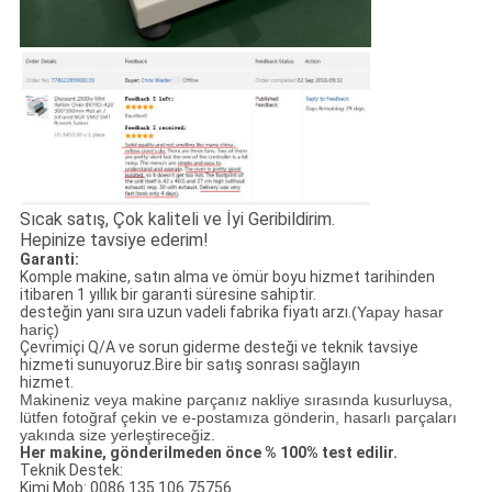
Sıcak satış, Çok kaliteli ve İyi Geribildirim.
Hepinize tavsiye ederim!
Garanti:
Komple makine, satın alma ve ömür boyu hizmet tarihinden
itibaren 1 yıllık bir garanti süresine sahiptir.
desteğin yanı sıra uzun vadeli fabrika fiyatı arzı.
(Yapay hasar
hariç)
Çevrimiçi Q/A ve sorun giderme desteği ve teknik tavsiye
hizmeti sunuyoruz.Bire bir satış sonrası sağlayın
hizmet.
Makineniz veya makine parçanız nakliye sırasında kusurluysa,
lütfen fotoğraf çekin ve e-postamıza gönderin, hasarlı parçaları
yakında size yerleştireceğiz.
Her makine, gönderilmeden önce % 100% test edilir.
Teknik Destek:
Kimi Mob: 0086 135 106 75756