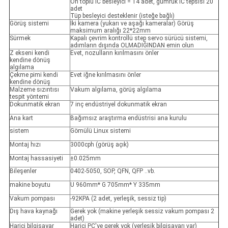
Ön toplu IC besleyici = 14 adet, gümrük IC tepsisi 20
adet
Tüp besleyici desteklenir (isteğe bağlı)
Görüş sistemi
İki kamera (yukarı ve aşağı kameralar) Görüş
maksimum aralığı 22*22mm
Sürmek
Kapalı çevrim kontrollü step servo sürücü sistemi,
adımların dışında OLMADIĞINDAN emin olun
Z ekseni kendi
Evet, nozulların kırılmasını önler
kendine dönüş
algılama
Çekme pimi kendi
Evet iğne kırılmasını önler
kendine dönüş
Malzeme sızıntısı
Vakum algılama, görüş algılama
tespit yöntemi
Dokunmatik ekran
7 inç endüstriyel dokunmatik ekran
Ana kart
Bağımsız araştırma endüstrisi ana kurulu
sistem
Gömülü Linux sistemi
Montaj hızı
3000cph (görüş açık)
Montaj hassasiyeti
±0.025mm
Bileşenler
0402-5050, SOP, QFN, QFP ..vb.
makine boyutu
U 960mm* G 705mm* Y 335mm
Vakum pompası
-92KPA (2 adet, yerleşik, sessiz tip)
Dış hava kaynağı
Gerek yok (makine yerleşik sessiz vakum pompası 2
adet)
Harici bilgisayar
Harici PC'ye gerek yok (yerleşik bilgisayarı var)