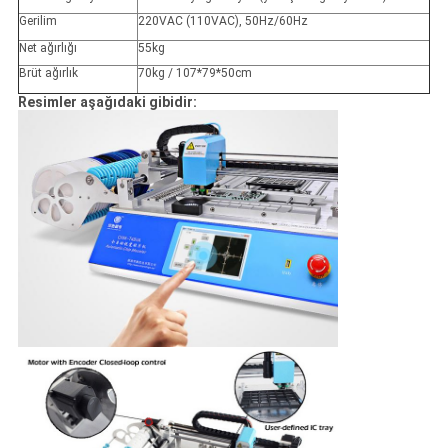
Gerilim
220VAC (110VAC), 50Hz/60Hz
Net ağırlığı
55kg
Brüt ağırlık
70kg / 107*79*50cm
Resimler aşağıdaki gibidir: