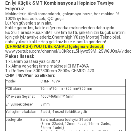
En İyi Küçük SMT Kombinasyonu Hepinize Tavsiye
Ediyoruz
Makinelerin tümü tamamlandı, çalışmaya hazır, her makine %
100% iyi test edilecek, QC geçti.
Lütfen güvenle satın alın.
Kalite garantisi, kalite diğer marka makinelerden daha iyidir.
Bu 3'ü 1 arada küçük SMT üretim hattı, şirketinizin küçük üretimi
için çok iyi.tavsiye ederiz.Charmhigh Yüzey Montaj Teknolojisi,
daha yüksek kalite.Hoş geldiniz bize e-posta gönderin!
(CHARMHIGH) YOUTUBE KANALI (çalışma videosu):
www.youtube.com/channel/UCKRczL5Hywx59M_2SWGJOsA/vide
Paket listesi:
1 x Lehim pastası yazıcı 3040
1 x Alma ve yerleştirme makinesi CHMT48VA
1 x Reflow fırın 300*300mm 2500w CHMRO-420
CHMT48VA'nın özellikleri:
modeli
CHM-T48VA
PCB alanı
10mm*10mm - 355mm*355mm
XY ekseni Seyahat
4000*460mm*15mm
En yüksek bileşen
5 mm
Yerleştirme kafaları
2 adet, 4 nozul ile birlikte gelir
besleyiciler
Bant makarası besleyici 29 adet
(8mm=22adet, 12mm=4adet, 16mm=2adet,
24mm=1adet,)