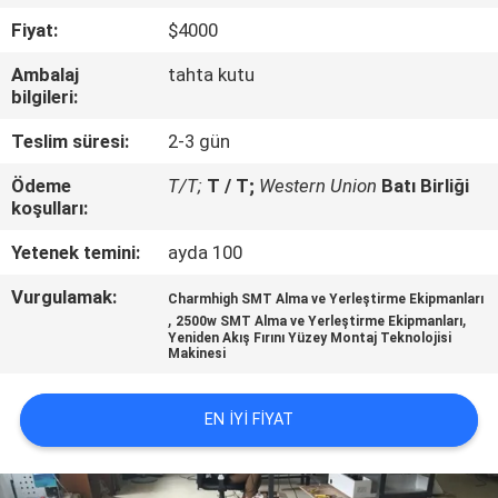
KALITE
Fiyat:
$4000
KONTROLÜ
Ambalaj
tahta kutu
bilgileri:
BIZE
Teslim süresi:
2-3 gün
ULAŞIN
Ödeme
T/T;
T / T;
Western Union
Batı Birliği
koşulları:
HABERLER
Yetenek temini:
ayda 100
SHOPPING
Vurgulamak:
Charmhigh SMT Alma ve Yerleştirme Ekipmanları
,
,
2500w SMT Alma ve Yerleştirme Ekipmanları
ON
Yeniden Akış Fırını Yüzey Montaj Teknolojisi
Makinesi
LINE
EN IYI FIYAT
SITE
HARITASI