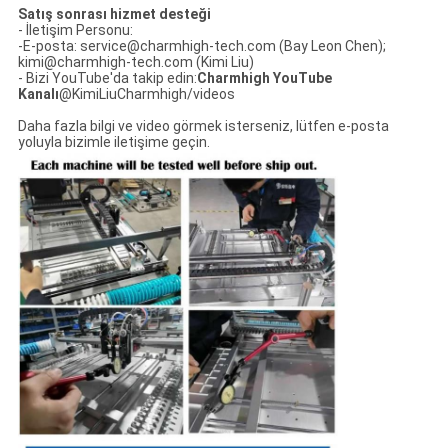
KALITE
Satış sonrası hizmet desteği
- İletişim Personu:
KONTROLÜ
-E-posta: service@charmhigh-tech.com (Bay Leon Chen);
kimi@charmhigh-tech.com (Kimi Liu)
- Bizi YouTube'da takip edin:
Charmhigh YouTube
Kanalı
@KimiLiuCharmhigh/videos
BIZE
Daha fazla bilgi ve video görmek isterseniz, lütfen e-posta
ULAŞIN
yoluyla bizimle iletişime geçin.
HABERLER
SHOPPING
ON
LINE
SITE
HARITASI