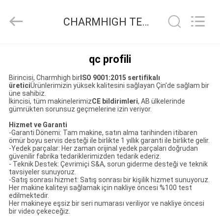
-
2026
CHARMHIGH
CHARMHIGH TECHNOLOGY LIMITED Kalite kontrol
TECHNOLOGY
LIMITED.
All
Rights
Reserved.
EV
qc profili
Birincisi, Charmhigh bir
ISO 9001:2015 sertifikalı
ÜRÜNLER
üretici
Ürünlerimizin yüksek kalitesini sağlayan Çin'de sağlam bir
üne sahibiz.
İkincisi, tüm makinelerimiz
CE bildirimleri
, AB ülkelerinde
gümrükten sorunsuz geçmelerine izin veriyor.
VIDEOLAR
Hizmet ve Garanti
-Garanti Dönemi: Tam makine, satın alma tarihinden itibaren
ömür boyu servis desteği ile birlikte 1 yıllık garanti ile birlikte gelir.
HAKKIMIZDA
-Yedek parçalar: Her zaman orijinal yedek parçaları doğrudan
güvenilir fabrika tedariklerimizden tedarik ederiz.
- Teknik Destek: Çevrimiçi S&A, sorun giderme desteği ve teknik
tavsiyeler sunuyoruz.
FABRIKA
-Satış sonrası hizmet: Satış sonrası bir kişilik hizmet sunuyoruz.
Her makine kaliteyi sağlamak için nakliye öncesi %100 test
TURU
edilmektedir.
Her makineye eşsiz bir seri numarası veriliyor ve nakliye öncesi
bir video çekeceğiz.