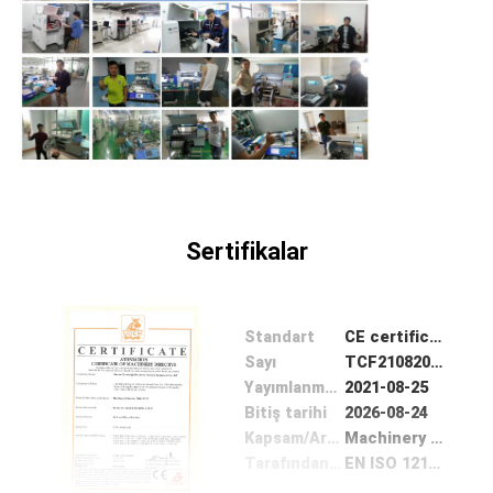
Sertifikalar
Standart
CE certificate
Sayı
TCF2108200564S
Yayımlanma tarihi
2021-08-25
Bitiş tarihi
2026-08-24
Kapsam/Aralık
Machinery Directive 2006/42/EC
Tarafından verilen
EN ISO 12100:2010;,EN 60204-1:2018