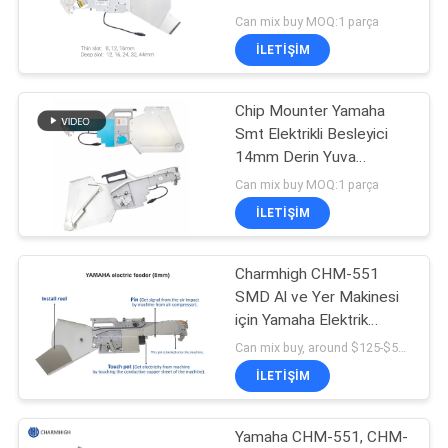
Besleyici 8mm 12mm
Can mix buy MOQ:1 parça
16mm
GIZLILIK
İLETIŞIM
21
POLITIKASI
Chip Mounter Yamaha
SMT Besleyici
Smt Elektrikli Besleyici
14mm Derin Yuva
12/16/24/32/44mm
Can mix buy MOQ:1 parça
İLETIŞIM
Charmhigh CHM-551
21
SMD Al ve Yer Makinesi
Küçük SMT
için Yamaha Elektrik
besleyicisi
Can mix buy, around $125-$520 MOQ:1pcs
Makinesi
İLETIŞIM
Yamaha CHM-551, CHM-