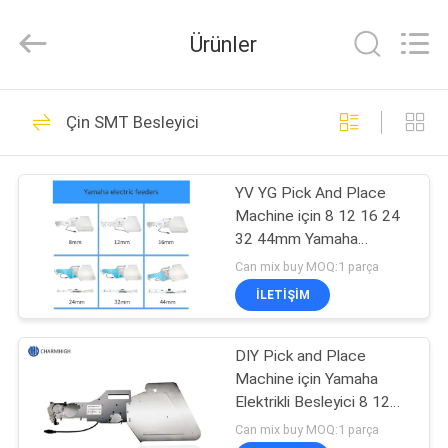
-
2026
CHARMHIGH
Ürünler
TECHNOLOGY
LIMITED.
All
Rights
Reserved.
EV
74
Çin SMT Besleyici
SMT Alma ve
ÜRÜNLER
Yerleştirme
YV YG Pick And Place
Machine için 8 12 16 24
Makinesi
VIDEOLAR
32 44mm Yamaha
Elektrikli Smt Besleyici
Can mix buy MOQ:1 parça
HAKKIMIZDA
İLETIŞIM
37
FABRIKA
DIY Pick and Place
SMT üretim hattı
Machine için Yamaha
TURU
Elektrikli Besleyici 8 12
16 24mm, Charmhigh
Can mix buy MOQ:1 parça