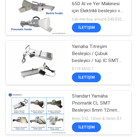
650 Al ve Yer Makinesi
için Elektrikli besleyici ve
19
Pnömatik Besleyici
Can mix buy, around $40-$520 MOQ:1 adet
SMD Alma ve
İLETIŞIM
Yerleştirme
Yamaha Titreşim
Makinesi
Besleyici / Çubuk
besleyici / tüp IC SMT
CHMT761P6 için tüp
$110 MOQ:1
besleyici
İLETIŞIM
8
Standart Yamaha
PCB Montaj Hattı
Pnömatik CL SMT
Besleyici 8mm 12mm
16mm 24mm Evrensel
8mm $52; 12mm &16mm $70 ; 24mm $220 MOQ:1
tip
İLETIŞIM