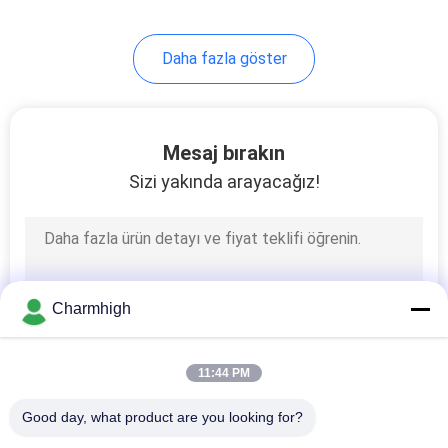
10
Daha fazla göster
SMT Aksesuarları
Mesaj bırakın
Sizi yakında arayacağız!
6
Dalga kaynak
Charmhigh
makinesi
11:44 PM
Good day, what product are you looking for?