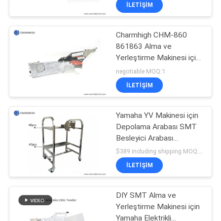
SMT Makinesi
KALITE
İLETIŞIM
KONTROLÜ
Charmhigh CHM-860
23
861863 Alma ve
BIZE
Yerleştirme Makinesi için
ULAŞIN
Şablon Yazıcısı
Fuji NXT Elektrikli SMT
negotiable MOQ:1
Besleyici 8/12/16 /
İLETIŞIM
24mm
HABERLER
Yamaha YV Makinesi için
Depolama Arabası SMT
SHOPPING
Besleyici Arabası
ON
34
Alüminyum Alaşımlı SS
$389 including shipping MOQ:1pcs
Matieral
LINE
SMT Yeniden Akış
İLETIŞIM
Fırını
SITE
DIY SMT Alma ve
Yerleştirme Makinesi için
HARITASI
Yamaha Elektrikli