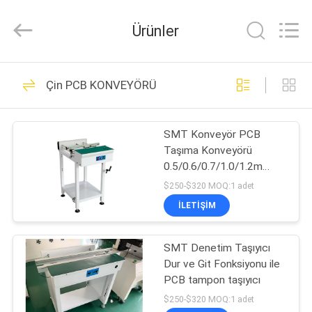
-
2026
CHARMHIGH
Ürünler
TECHNOLOGY
LIMITED.
All
Rights
Reserved.
EV
74
Çin PCB KONVEYÖRÜ
SMT Alma ve
ÜRÜNLER
Yerleştirme
SMT Konveyör PCB
Taşıma Konveyörü
Makinesi
VIDEOLAR
0.5/0.6/0.7/1.0/1.2m
Uzunluk Ayarlanabilir Hız
$250-$320 MOQ:1 adet
0-8000mm/dak ve Ray
HAKKIMIZDA
İLETIŞIM
Genişliği Aralığı 50mm-
37
350mm
FABRIKA
SMT Denetim Taşıyıcı
SMT üretim hattı
Dur ve Git Fonksiyonu ile
TURU
PCB tampon taşıyıcı
$250-$320 MOQ:1 adet