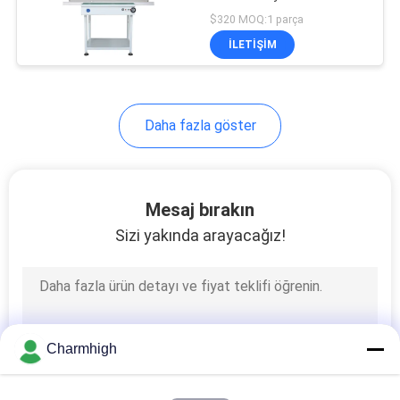
$320 MOQ:1 parça
GIZLILIK
İLETIŞIM
21
POLITIKASI
SMT Besleyici
Daha fazla göster
Mesaj bırakın
Sizi yakında arayacağız!
21
Küçük SMT
Makinesi
Charmhigh