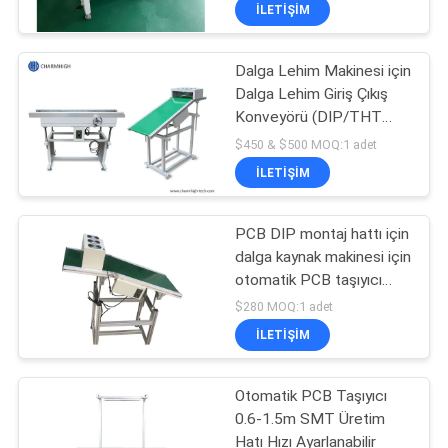
KALITE
İLETIŞIM
KONTROLÜ
Dalga Lehim Makinesi için
23
Dalga Lehim Giriş Çıkış
BIZE
Konveyörü (DIP/THT
ULAŞIN
Şablon Yazıcısı
Montaj Hattı için)
$450 & $500 MOQ:1 adet
İLETIŞIM
HABERLER
PCB DIP montaj hattı için
dalga kaynak makinesi için
SHOPPING
otomatik PCB taşıyıcı
ON
34
(içeri ve dışarı)
$280 MOQ:1 adet
LINE
SMT Yeniden Akış
İLETIŞIM
Fırını
SITE
Otomatik PCB Taşıyıcı
0.6-1.5m SMT Üretim
HARITASI
Hatı Hızı Ayarlanabilir