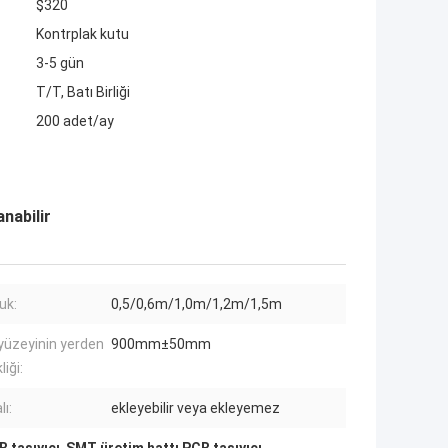
$320
Kontrplak kutu
3-5 gün
T/T, Batı Birliği
200 adet/ay
nabilir
uk:
0,5/0,6m/1,0m/1,2m/1,5m
yüzeyinin yerden
900mm±50mm
iği:
ı:
ekleyebilir veya ekleyemez