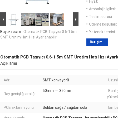
Fiyat:
Ambalaj bilgileri:
Teslim süresi:
Ödeme koşulları:
Büyük resim :
Otomatik PCB Taşıyıcı 0.6-1.5m
Yetenek temini:
SMT Üretim Hatı Hızı Ayarlanabilir
İletişim
Otomatik PCB Taşıyıcı 0.6-1.5m SMT Üretim Hatı Hızı Ayarla
Açıklama
Adı:
SMT konveyörü
Uzunl
50mm --- 350mm
Bant 
Ray genişliği aralığı:
yüksekl
PCB aktarım yönü:
Soldan sağa / sağdan sola
lambal