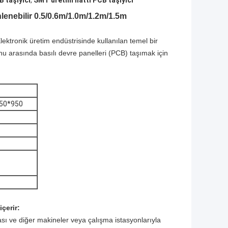
B taşıyıcı
,
SMT üretim hattı PCB taşıyıcı
lenebilir 0.5/0.6m/1.0m/1.2m/1.5m
Elektronik üretim endüstrisinde kullanılan temel bir
nu arasında basılı devre panelleri (PCB) taşımak için
650*950
çerir:
ası ve diğer makineler veya çalışma istasyonlarıyla