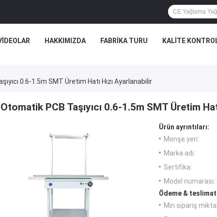
VIDEOLAR
HAKKIMIZDA
FABRIKA TURU
KALITE KONTRO
ıyıcı 0.6-1.5m SMT Üretim Hatı Hızı Ayarlanabilir
Otomatik PCB Taşıyıcı 0.6-1.5m SMT Üretim Hatı 
Ürün ayrıntıları:
Menşe yeri:
Marka adı:
Sertifika:
Model numarası:
Ödeme & teslimat 
Min sipariş miktar