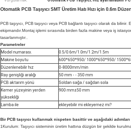
Vurgulamak:
Otomatik PCB Taşıyıcı
,
Hız ayarlanabilir PC
Otomatik PCB Taşıyıcı SMT Üretim Hatı Hızı için 0.6m Düzen
PCB taşıyıcı, PCB taşıyıcı veya PCB bağlantı taşıyıcı olarak da bilinir. 
ekipmandır.Montaj işlemi sırasında birden fazla makine veya iş istasyo
tasarlanmıştır..
Parametreler
Model numarası.
0.5/0.6m/1.0m/1.2m/1.5m
Makine boyutu
600*650*950/ 1000*650*950/ 1500*
Düzenlenebilir hız
0-8000mm/min
Ray genişliği aralığı
50 mm - - 350 mm
PCB aktarım yönü
Soldan sağa / sağdan sola
Kemer yüzeyinin yerden
900 mm±50 mm
yüksekliği
Lamba ile
ekleyebilir mi ekleyemez mi?
Bir PCB taşıyıcı kullanmak nispeten basittir ve aşağıdaki adımları i
1Kurulum: Taşıyıcı sisteminin üretim hattına düzgün bir şekilde kurulm