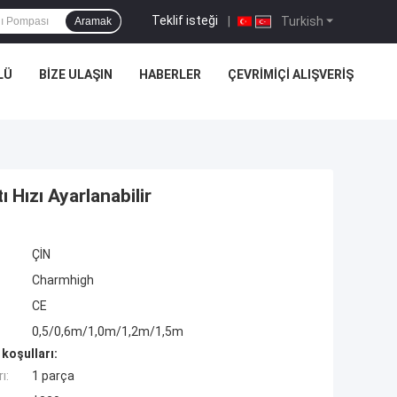
Teklif isteği
|
Turkish
Aramak
LÜ
BIZE ULAŞIN
HABERLER
ÇEVRIMIÇI ALIŞVERIŞ
Hızı Ayarlanabilir
ÇİN
Charmhigh
CE
0,5/0,6m/1,0m/1,2m/1,5m
koşulları:
ı:
1 parça