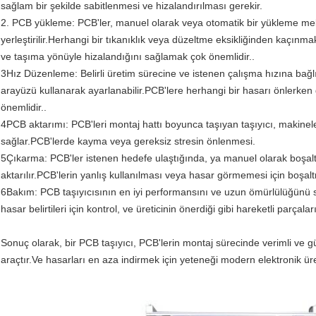
sağlam bir şekilde sabitlenmesi ve hizalandırılması gerekir.
2. PCB yükleme: PCB'ler, manuel olarak veya otomatik bir yükleme mek
yerleştirilir.Herhangi bir tıkanıklık veya düzeltme eksikliğinden kaçınma
ve taşıma yönüyle hizalandığını sağlamak çok önemlidir..
3Hız Düzenleme: Belirli üretim sürecine ve istenen çalışma hızına bağl
arayüzü kullanarak ayarlanabilir.PCB'lere herhangi bir hasarı önlerken 
önemlidir..
4PCB aktarımı: PCB'leri montaj hattı boyunca taşıyan taşıyıcı, makinele
sağlar.PCB'lerde kayma veya gereksiz stresin önlenmesi.
5Çıkarma: PCB'ler istenen hedefe ulaştığında, ya manuel olarak boşaltıl
aktarılır.PCB'lerin yanlış kullanılması veya hasar görmemesi için boşalt
6Bakım: PCB taşıyıcısının en iyi performansını ve uzun ömürlülüğünü 
hasar belirtileri için kontrol, ve üreticinin önerdiği gibi hareketli parçal
Sonuç olarak, bir PCB taşıyıcı, PCB'lerin montaj sürecinde verimli ve gü
araçtır.Ve hasarları en aza indirmek için yeteneği modern elektronik üret