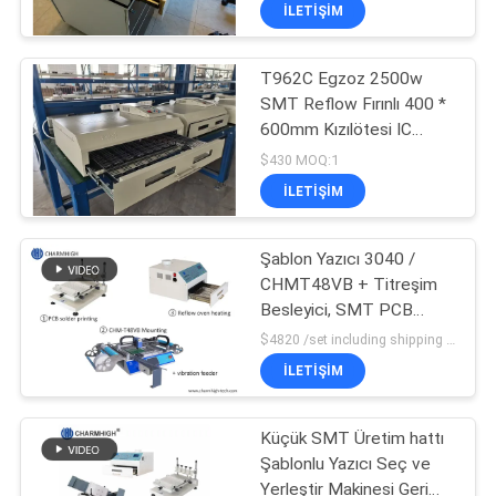
Makinesi
KALITE
İLETIŞIM
KONTROLÜ
T962C Egzoz 2500w
SMT Reflow Fırınlı 400 *
BIZE
600mm Kızılötesi IC
ULAŞIN
Isıtıcı BGA SMD SMT
$430 MOQ:1
Isıtma Sation
İLETIŞIM
HABERLER
Şablon Yazıcı 3040 /
CHMT48VB + Titreşim
SHOPPING
Besleyici, SMT PCB
ON
Montaj Hattı / Yeniden
$4820 /set including shipping DHL MOQ:1 Takım
Akış Fırını BRT-420
LINE
İLETIŞIM
SITE
Küçük SMT Üretim hattı
Şablonlu Yazıcı Seç ve
HARITASI
Yerleştir Makinesi Geri