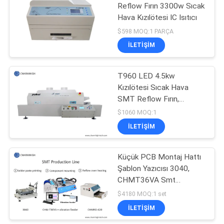
Reflow Fırın 3300w Sıcak
Hava Kızılötesi IC Isıtıcı
$598 MOQ:1 PARÇA
İLETIŞIM
T960 LED 4.5kw
Kızılötesi Sıcak Hava
SMT Reflow Fırın,
960mm * 300mm LED
$1060 MOQ:1
BGA SMD Lehimleme
İLETIŞIM
Küçük PCB Montaj Hattı
Şablon Yazıcısı 3040,
CHMT36VA Smt
Makinesi, 420 Yeniden
$4180 MOQ:1 set
Akışlı Fırın
İLETIŞIM