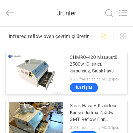
-
2026
CHARMHIGH
Ürünler
TECHNOLOGY
LIMITED.
All
Rights
Reserved.
EV
infrared reflow oven çevrimiçi üretim
ÜRÜNLER
CHMRO-420 Masaüstü
2500w IC ısıtıcı,
VIDEOLAR
kurşunsuz, Sıcak hava,
Kızılötesi Reflow Fırın
$568 free shipping MOQ:1pcs
HAKKIMIZDA
İLETIŞIM
FABRIKA
Sıcak Hava + Kızılötesi
Karışım Isıtma 2500w
TURU
SMT Reflow Fırın,
Çekmece Tipi Kaynak
$568 free shipping MOQ:1pcs