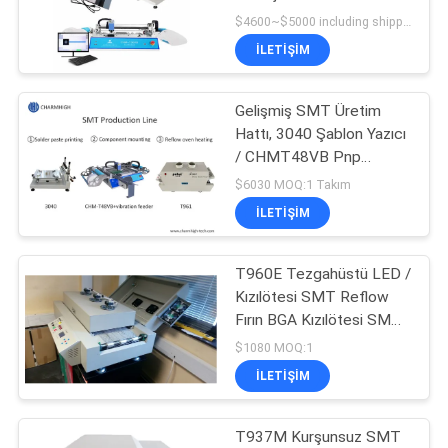
Akış Fırını 420
$4600~$5000 including shipping DHL MOQ:1 takım
GIZLILIK
İLETIŞIM
POLITIKASI
Gelişmiş SMT Üretim
Hattı, 3040 Şablon Yazıcı
/ CHMT48VB Pnp
Makinesi / Yeniden Akış
$6030 MOQ:1 Takım
Fırını T961
İLETIŞIM
T960E Tezgahüstü LED /
Kızılötesi SMT Reflow
Fırın BGA Kızılötesi SMD
Rework Station
$1080 MOQ:1
İLETIŞIM
T937M Kurşunsuz SMT