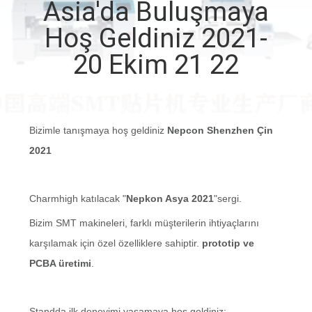
KALITE
Asia'da Buluşmaya
KONTROLÜ
Hoş Geldiniz 2021-
20 Ekim 21 22
BIZE
ULAŞIN
Bizimle tanışmaya hoş geldiniz
Nepcon Shenzhen Çin
HABERLER
2021
SHOPPING
Charmhigh katılacak "
Nepkon Asya 2021
"sergi.
ON
Bizim
SMT makineleri, farklı müşterilerin ihtiyaçlarını
LINE
karşılamak için özel özelliklere sahiptir.
prototip ve
PCBA üretimi
.
SITE
HARITASI
Standda ilk deneyimi yaşamaya hoş geldiniz: