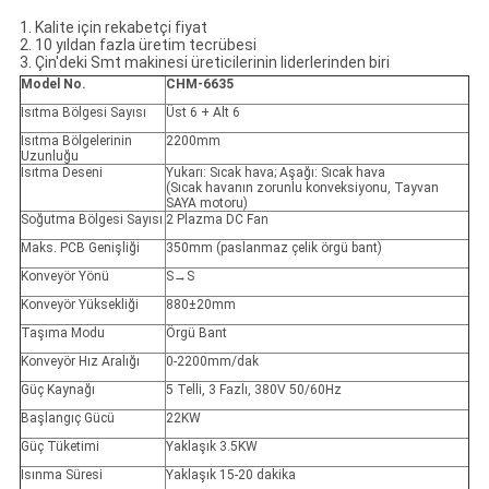
1. Kalite için rekabetçi fiyat
2. 10 yıldan fazla üretim tecrübesi
3. Çin'deki Smt makinesi üreticilerinin liderlerinden biri
Model No.
CHM-6635
Isıtma Bölgesi Sayısı
Üst 6 + Alt 6
Isıtma Bölgelerinin
2200mm
Uzunluğu
Isıtma Deseni
Yukarı: Sıcak hava; Aşağı: Sıcak hava
(Sıcak havanın zorunlu konveksiyonu, Tayvan
SAYA motoru)
Soğutma Bölgesi Sayısı
2 Plazma DC Fan
Maks. PCB Genişliği
350mm (paslanmaz çelik örgü bant)
Konveyör Yönü
S→S
Konveyör Yüksekliği
880±20mm
Taşıma Modu
Örgü Bant
Konveyör Hız Aralığı
0-2200mm/dak
Güç Kaynağı
5 Telli, 3 Fazlı, 380V 50/60Hz
Başlangıç Gücü
22KW
Güç Tüketimi
Yaklaşık 3.5KW
Isınma Süresi
Yaklaşık 15-20 dakika