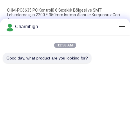
CHM-PC6635 PC Kontrolü 6 Sıcaklık Bölgesi ve SMT
Lehimleme için 2200 * 350mm Isıtma Alanı ile Kurşunsuz Geri
Akış Fırını
Charmhigh
CHM-F830 Dikey SMT Geri Akış Fırını 8 Temp Bölgeleri
1400*300mm Sıcak Hava Lehimleme Makinesi
11:58 AM
CHM-6635 Reflow Fırını 6 Sıcaklık Bölgesi (yukarı6+aşağı6)
2200*350mm SMT Reflow Lehimleme Makinesi
Good day, what product are you looking for?
Popüler Kategoriler
Tüm
SMT Alma Ve 
SMT Üretim Hattı
Yerleştirme Makinesi
SMT Yeniden Akış 
Şablon Yazıcısı
Fırını
SMT Besleyici
Küçük SMT Makinesi