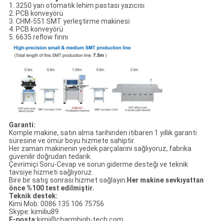
1. 3250 yarı otomatik lehim pastası yazıcısı
2. PCB konveyörü
3. CHM-551 SMT yerleştirme makinesi
4. PCB konveyörü
5. 6635 reflow fırını
Garanti:
Komple makine, satın alma tarihinden itibaren 1 yıllık garanti
süresine ve ömür boyu hizmete sahiptir.
Her zaman makinenin yedek parçalarını sağlıyoruz, fabrika
güvenilir doğrudan tedarik.
Çevrimiçi Soru-Cevap ve sorun giderme desteği ve teknik
tavsiye hizmeti sağlıyoruz.
Bire bir satış sonrası hizmet sağlayın.
Her makine sevkıyattan
önce %100 test edilmiştir.
Teknik destek:
Kimi Mob: 0086 135 106 75756
Skype: kimiliu89
E-posta:
kimi@charmhigh-tech.com