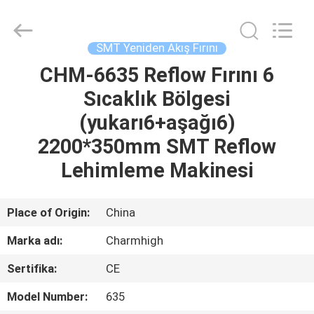
-
2026
CHARMHIGH
TECHNOLOGY
LIMITED.
SMT Yeniden Akış Fırını
All
Rights
Reserved.
CHM-6635 Reflow Fırını 6
EV
Sıcaklık Bölgesi
ÜRÜNLER
(yukarı6+aşağı6)
2200*350mm SMT Reflow
VIDEOLAR
Lehimleme Makinesi
HAKKIMIZDA
Place of Origin:
China
Marka adı:
Charmhigh
FABRIKA
Sertifika:
CE
TURU
Model Number:
635