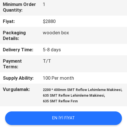
KALITE
Minimum Order
1
Quantity:
KONTROLÜ
Fiyat:
$2880
BIZE
Packaging
wooden box
Details:
ULAŞIN
Delivery Time:
5-8 days
HABERLER
Payment
T/T
Terms:
SHOPPING
Supply Ability:
100 Per month
ON
Vurgulamak:
,
2200 * 400mm SMT Reflow Lehimleme Makinesi
LINE
,
635 SMT Reflow Lehimleme Makinesi
635 SMT Reflow Fırın
SITE
EN IYI FIYAT
HARITASI