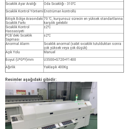
Sıcaklık Ayar Aralığı
Oda Sıcaklığı - 310℃
Sıcaklık Kontrol Yöntemi
Enstrüman kontrollü
Bitişik Bölge Arasındaki
70 ℃, kurşunsuz sürecin en yüksek standartlarına
Sıcaklık Farkı
karşılık gelebilir.
Sıcaklık Kontrol
±2℃
Hassasiyeti
PCB'deki Sıcaklık
±2℃
Sapması
Anormal Alarm
Sıcaklık anormal (sabit sıcaklık tutulduktan sonra
çok yüksek veya çok düşük)
Açık Yolu
Manuel
Boyut (U*G*Y)mm
U3500×G720×Y1400
Ağırlık
Yaklaşık 400Kg
Resimler aşağıdaki gibidir: