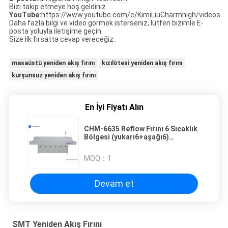
Bizi takip etmeye hoş geldiniz
YouTube:
https://www.youtube.com/c/KimiLiuCharmhigh/videos
Daha fazla bilgi ve video görmek isterseniz, lütfen bizimle E-
posta yoluyla iletişime geçin.
Size ilk fırsatta cevap vereceğiz.
masaüstü yeniden akış fırını
kızılötesi yeniden akış fırını
kurşunsuz yeniden akış fırını
En İyi Fiyatı Alın
CHM-6635 Reflow Fırını 6 Sıcaklık
Bölgesi (yukarı6+aşağı6)
2200*350mm SMT Reflow
Lehimleme Makinesi
MOQ：
1
Devam et
SMT Yeniden Akış Fırını