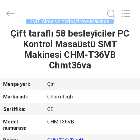
-
2026
CHARMHIGH
TECHNOLOGY
LIMITED.
SMT Alma ve Yerleştirme Makinesi
All
Rights
Reserved.
Çift taraflı 58 besleyiciler PC
EV
Kontrol Masaüstü SMT
ÜRÜNLER
Makinesi CHM-T36VB
Chmt36va
VIDEOLAR
Menşe yeri:
Çin
HAKKIMIZDA
Marka adı:
Charmhigh
Sertifika:
CE
FABRIKA
TURU
Model
CHMT36VB
numarası: