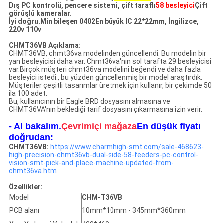
Dış PC kontrolü, pencere sistemi, çift taraflı
58 besleyici
Çift
görüşlü kameralar.
İyi doğru.
Min bileşen 0402
En büyük IC 22*22mm, İngilizce,
220v 110v
CHMT36VB Açıklama:
CHMT36VB, chmt36va modelinden güncellendi. Bu modelin bir
yan besleyicisi daha var. Chmt36va'nın sol tarafta 29 besleyicisi
var.Birçok müşteri chmt36va modelini beğendi ve daha fazla
besleyici istedi., bu yüzden güncellenmiş bir model araştırdık.
Müşteriler çeşitli tasarımlar üretmek için kullanır, bir çekimde 50
ila 100 adet.
Bu, kullanıcının bir Eagle BRD dosyasını almasına ve
CHMT36VA'nın beklediği tarif dosyasını çıkarmasına izin verir.
- Al bakalım.
Çevrimiçi mağaza
En düşük fiyatı
doğrudan:
CHMT36VB:
https://www.charmhigh-smt.com/sale-468623-
high-precision-chmt36vb-dual-side-58-feeders-pc-control-
vision-smt-pick-and-place-machine-updated-from-
chmt36va.htm
Özellikler:
Model
CHM-T36VB
PCB alanı
10mm*10mm - 345mm*360mm