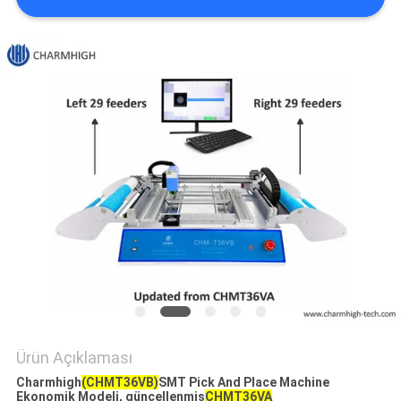
GIZLILIK
POLITIKASI
Ürün Açıklaması
Charmhigh
(CHMT36VB)
SMT Pick And Place Machine
Ekonomik Modeli, güncellenmiş
CHMT36VA