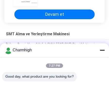
CHM-T36VB Chmt36va
Devam et
SMT Alma ve Yerleştirme Makinesi
Dökme Demir Yapı 4 Kafalı CHM-551P SMD Dizgi Makinesi
Charmhigh
Dar Tasarımlı Yüksek Hassasiyetli TC06 Modülü SMT Dizgi
Makinesi 6 Kafa 01005'i Destekler
7:27 PM
Charmhigh TM08 PCBA Üretim SMT Çip Monter Yerleştirme
Makinesi CPK≥1.0
Good day, what product are you looking for?
Popüler Kategoriler
Tüm
SMT Alma Ve 
SMT Üretim Hattı
Yerleştirme Makinesi