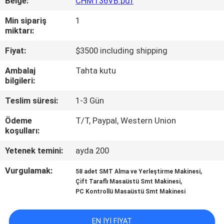
Belge:
CHMT36VB.pdf
KALITE
KONTROLÜ
Min sipariş
1
miktarı:
Fiyat:
$3500 including shipping
BIZE
ULAŞIN
Ambalaj
Tahta kutu
bilgileri:
HABERLER
Teslim süresi:
1-3 Gün
Ödeme
T/T, Paypal, Western Union
koşulları:
SHOPPING
ON
Yetenek temini:
ayda 200
LINE
Vurgulamak:
,
58 adet SMT Alma ve Yerleştirme Makinesi
,
Çift Taraflı Masaüstü Smt Makinesi
PC Kontrollü Masaüstü Smt Makinesi
SITE
HARITASI
EN IYI FIYAT