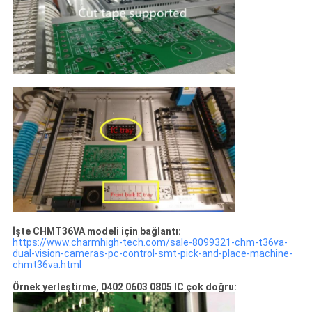
İşte CHMT36VA modeli için bağlantı:
https://www.charmhigh-tech.com/sale-8099321-chm-t36va-
dual-vision-cameras-pc-control-smt-pick-and-place-machine-
chmt36va.html
Örnek yerleştirme, 0402 0603 0805 IC çok doğru: