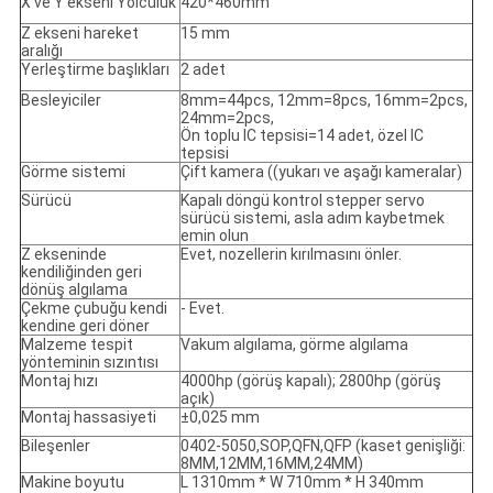
X ve Y ekseni Yolculuk
420*460mm
Z ekseni hareket
15 mm
aralığı
Yerleştirme başlıkları
2 adet
Besleyiciler
8mm=44pcs, 12mm=8pcs, 16mm=2pcs,
24mm=2pcs,
Ön toplu IC tepsisi=14 adet, özel IC
tepsisi
Görme sistemi
Çift kamera ((yukarı ve aşağı kameralar)
Sürücü
Kapalı döngü kontrol stepper servo
sürücü sistemi, asla adım kaybetmek
emin olun
Z ekseninde
Evet, nozellerin kırılmasını önler.
kendiliğinden geri
dönüş algılama
Çekme çubuğu kendi
- Evet.
kendine geri döner
Malzeme tespit
Vakum algılama, görme algılama
yönteminin sızıntısı
Montaj hızı
4000hp (görüş kapalı); 2800hp (görüş
açık)
Montaj hassasiyeti
±0,025 mm
Bileşenler
0402-5050,SOP,QFN,QFP (kaset genişliği:
8MM,12MM,16MM,24MM)
Makine boyutu
L 1310mm * W 710mm * H 340mm