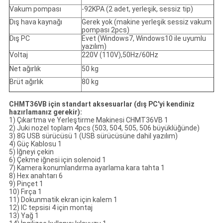
Vakum pompası
-92KPA (2 adet, yerleşik, sessiz tip)
Dış hava kaynağı
Gerek yok (makine yerleşik sessiz vakum
pompası 2pcs)
Dış PC
Evet (Windows7, Windows10 ile uyumlu
yazılım)
Voltaj
220V (110V),50Hz/60Hz
Net ağırlık
50 kg
Brüt ağırlık
80 kg
CHMT36VB için standart aksesuarlar (dış PC'yi kendiniz
hazırlamanız gerekir):
1) Çıkartma ve Yerleştirme Makinesi CHMT36VB 1
2) Juki nozel toplam 4pcs (503, 504, 505, 506 büyüklüğünde)
3) 8G USB sürücüsü 1 (USB sürücüsüne dahil yazılım)
4) Güç Kablosu 1
5) İğneyi çekin
6) Çekme iğnesi için solenoid 1
7) Kamera konumlandırma ayarlama kara tahta 1
8) Hex anahtarı 6
9) Pinçet 1
10) Fırça 1
11) Dokunmatik ekran için kalem 1
12) IC tepsisi 4 için montaj
13) Yağ 1