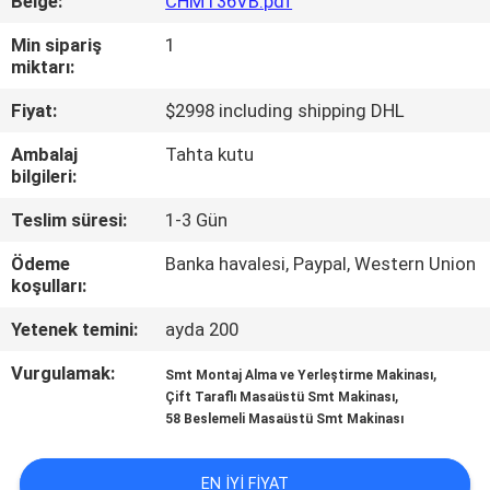
Belge:
CHMT36VB.pdf
KALITE
KONTROLÜ
Min sipariş
1
miktarı:
Fiyat:
$2998 including shipping DHL
BIZE
ULAŞIN
Ambalaj
Tahta kutu
bilgileri:
HABERLER
Teslim süresi:
1-3 Gün
Ödeme
Banka havalesi, Paypal, Western Union
koşulları:
SHOPPING
ON
Yetenek temini:
ayda 200
LINE
Vurgulamak:
,
Smt Montaj Alma ve Yerleştirme Makinası
,
Çift Taraflı Masaüstü Smt Makinası
58 Beslemeli Masaüstü Smt Makinası
SITE
HARITASI
EN IYI FIYAT