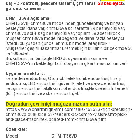
Dış PC kontrolü, pencere sistemi, çift taraflı
58 besleyici
2
görüntü kamerası.
CHMT36VB Açıklama:
CHMT36VB, chmt36va modelinden güncellenmiş ve bir yan
besleyicisi daha var, chmt36va sol tarafta 29 besleyicisi var,
chmt36vb sol + sağ besleyicisi var, toplam 58 adet.Birçok
müşteri chmt36va modelini beğendi ve daha fazla besleyici
istedi., bu yüzden güncellenmiş bir model araştırdık.
Müşteriler çeşitli tasarımlar üretmek için kullanır, bir çekimde 50
ila 100 adet.
Bu, kullanıcının bir Eagle BRD dosyasını almasına ve
CHMT36VA'nın beklediği tarif dosyasını çıkartmasına izin verir.
Uygulama sektörü:
Ev aletleri endüstrisi, Otomobil elektronik endüstrisi, Enerji
endüstrisi, LED endüstrisi, güvenlik, alet ve sayaç endüstrisi,
iletişim endüstrisi, akıllı kontrol endüstrisi,Nesnelerin İnterneti
(IoT) endüstrisi ve askeri endüstri, vb.
Doğrudan çevrimiçi mağazamızdan satın alın:
https://www.charmhigh-smt.com/sale-468623-high-precision-
chmt36vb-dual-side-58-feeders-pc-control-vision-smt-pick-
and-place-machine-updated-from-chmt36va.htm
Özellikler:
Model
CHM-T36VB