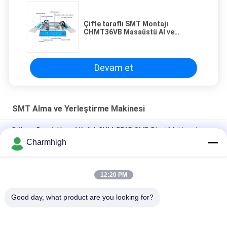
Çifte taraflı SMT Montajı
CHMT36VB Masaüstü Al ve
Yerleştir Makinesi 58 Besleyiciler
Devam et
SMT Alma ve Yerleştirme Makinesi
Dökme Demir Yapı 4 Kafalı CHM-551P SMD Dizgi Makinesi
Charmhigh
Dar Tasarımlı Yüksek Hassasiyetli TC06 Modülü SMT Dizgi
Makinesi 6 Kafa 01005'i Destekler
12:20 PM
Charmhigh TM08 PCBA Üretim SMT Çip Monter Yerleştirme
Makinesi CPK≥1.0
Good day, what product are you looking for?
Popüler Kategoriler
Tüm