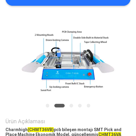
GIZLILIK
POLITIKASI
Ürün Açıklaması
Charmhigh
(CHMT36VB)
pcb bileşen montajı SMT Pick and
Place Machine Ekonomik Model, güncellenmiş
CHMT36VA