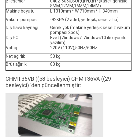
Bileşenler
0402-5050,SOP,QFN,QFP (kaset genişliği:
8MM,12MM,16MM,24MM)
Makine boyutu
L 1310mm * W 710mm * H 340mm
Vakum pompası
-92KPA (2 adet, yerleşik, sessiz tip)
Dış hava kaynağı
Gerek yok (makine yerleşik sessiz vakum
pompası 2pcs)
Dış PC
Evet (Windows7, Windows10 ile uyumlu
yazılım)
Voltaj
220V (110V),50Hz/60Hz
Net ağırlık
50 kg
Brüt ağırlık
80 kg
CHMT36VB ((58 besleyici) CHMT36VA ((29
besleyici) 'den güncellenmiştir: