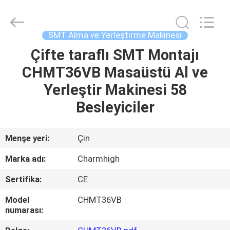
-
2026
CHARMHIGH
TECHNOLOGY
LIMITED.
SMT Alma ve Yerleştirme Makinesi
All
Rights
Reserved.
Çifte taraflı SMT Montajı
EV
CHMT36VB Masaüstü Al ve
ÜRÜNLER
Yerleştir Makinesi 58
Besleyiciler
VIDEOLAR
Menşe yeri:
Çin
HAKKIMIZDA
Marka adı:
Charmhigh
Sertifika:
CE
FABRIKA
TURU
Model
CHMT36VB
numarası: