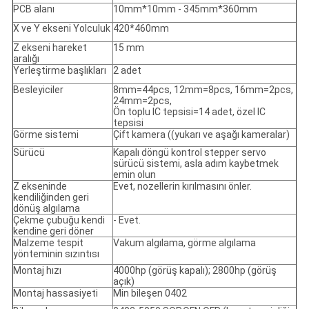
PCB alanı
10mm*10mm - 345mm*360mm
X ve Y ekseni Yolculuk
420*460mm
Z ekseni hareket
15 mm
aralığı
Yerleştirme başlıkları
2 adet
Besleyiciler
8mm=44pcs, 12mm=8pcs, 16mm=2pcs,
24mm=2pcs,
Ön toplu IC tepsisi=14 adet, özel IC
tepsisi
Görme sistemi
Çift kamera ((yukarı ve aşağı kameralar)
Sürücü
Kapalı döngü kontrol stepper servo
sürücü sistemi, asla adım kaybetmek
emin olun
Z ekseninde
Evet, nozellerin kırılmasını önler.
kendiliğinden geri
dönüş algılama
Çekme çubuğu kendi
- Evet.
kendine geri döner
Malzeme tespit
Vakum algılama, görme algılama
yönteminin sızıntısı
Montaj hızı
4000hp (görüş kapalı); 2800hp (görüş
açık)
Montaj hassasiyeti
Min bileşen 0402