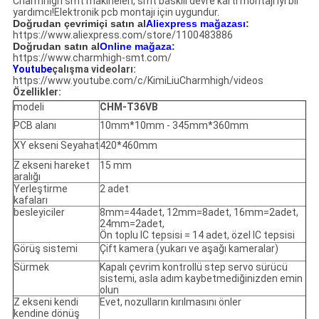
Charmhigh smt makineleri, smt baskılı devre kartı montajı iyi bir
yardımcı!Elektronik pcb montajı için uygundur.
Doğrudan çevrimiçi satın al
Aliexpress mağazası
:
https://www.aliexpress.com/store/1100483886
Doğrudan satın al
Online mağaza
:
https://www.charmhigh-smt.com/
Youtube
çalışma videoları:
https://www.youtube.com/c/KimiLiuCharmhigh/videos
Özellikler:
modeli
CHM-T36VB
PCB alanı
10mm*10mm - 345mm*360mm
XY ekseni Seyahat
420*460mm
Z ekseni hareket
15 mm
aralığı
Yerleştirme
2 adet
kafaları
besleyiciler
8mm=44adet, 12mm=8adet, 16mm=2adet,
24mm=2adet,
Ön toplu IC tepsisi = 14 adet, özel IC tepsisi
Görüş sistemi
Çift kamera (yukarı ve aşağı kameralar)
Sürmek
Kapalı çevrim kontrollü step servo sürücü
sistemi, asla adım kaybetmediğinizden emin
olun
Z ekseni kendi
Evet, nozulların kırılmasını önler
kendine dönüş