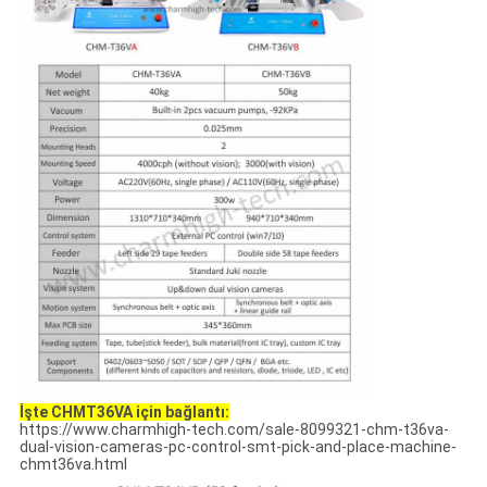
İşte CHMT36VA için bağlantı:
https://www.charmhigh-tech.com/sale-8099321-chm-t36va-
dual-vision-cameras-pc-control-smt-pick-and-place-machine-
chmt36va.html