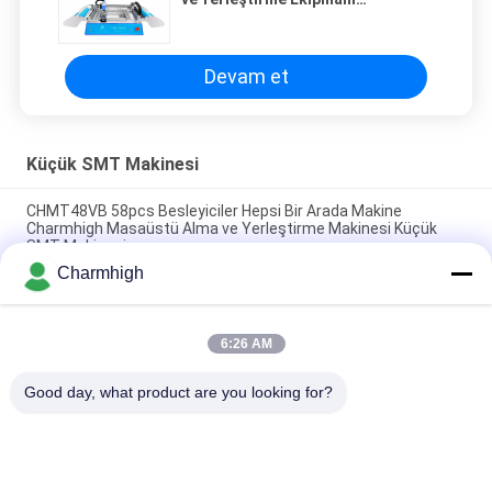
Charmhigh
Devam et
Küçük SMT Makinesi
CHMT48VB 58pcs Besleyiciler Hepsi Bir Arada Makine
Charmhigh Masaüstü Alma ve Yerleştirme Makinesi Küçük
SMT Makinesi
Charmhigh
Charmhigh 7 Modelleri Masaüstü SMT SMD Alma ve
Yerleştirme Makinesi, Küçük PCB işleme makinesi
6:26 AM
PCB Montajı için CHMT36VB Alma ve Yerleştirme Ekipmanı
Charmhigh
Good day, what product are you looking for?
Popüler Kategoriler
Tüm