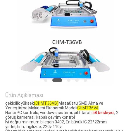
GIZLILIK
POLITIKASI
Ürün Açıklaması
çekicilik yüksek
(CHMT36VB)
Masaüstü SMD Alma ve
Yerleştirme Makinesi Ekonomik Modeli​
CHMT36VA
Harici PC kontrolü, windows sistemi, çift taraflı
58 besleyici
, 2
görüş kamerası​, kapalı çevrim kontrol
İyi doğru minimum bileşen 0402, En büyük IC 22*22mm
yerleştirin, İngilizce, 220v 110v