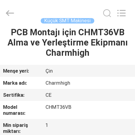
-
2026
CHARMHIGH
TECHNOLOGY
LIMITED.
Küçük SMT Makinesi
All
Rights
Reserved.
PCB Montajı için CHMT36VB
EV
Alma ve Yerleştirme Ekipmanı
ÜRÜNLER
Charmhigh
VIDEOLAR
Menşe yeri:
Çin
Marka adı:
Charmhigh
HAKKIMIZDA
Sertifika:
CE
FABRIKA
Model
CHMT36VB
numarası:
TURU
Min sipariş
1
miktarı: