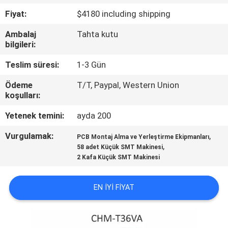
KALITE
Fiyat:
$4180 including shipping
KONTROLÜ
Ambalaj
Tahta kutu
bilgileri:
BIZE
Teslim süresi:
1-3 Gün
ULAŞIN
Ödeme
T/T, Paypal, Western Union
koşulları:
HABERLER
Yetenek temini:
ayda 200
SHOPPING
Vurgulamak:
,
PCB Montaj Alma ve Yerleştirme Ekipmanları
,
58 adet Küçük SMT Makinesi
ON
2 Kafa Küçük SMT Makinesi
LINE
EN IYI FIYAT
SITE
HARITASI