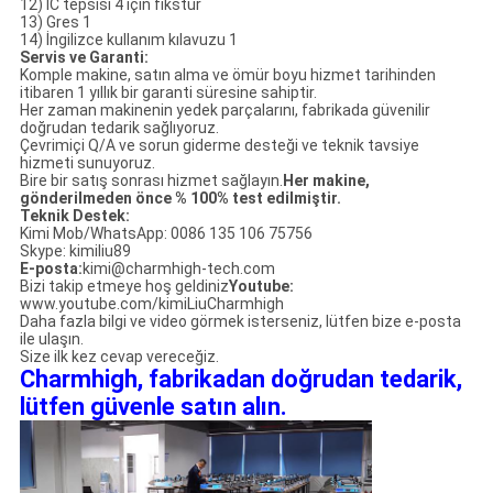
12) IC tepsisi 4 için fikstür
13) Gres 1
14) İngilizce kullanım kılavuzu 1
Servis ve Garanti:
Komple makine, satın alma ve ömür boyu hizmet tarihinden
itibaren 1 yıllık bir garanti süresine sahiptir.
Her zaman makinenin yedek parçalarını, fabrikada güvenilir
doğrudan tedarik sağlıyoruz.
Çevrimiçi Q/A ve sorun giderme desteği ve teknik tavsiye
hizmeti sunuyoruz.
Bire bir satış sonrası hizmet sağlayın.
Her makine,
gönderilmeden önce % 100% test edilmiştir.
Teknik Destek:
Kimi Mob/WhatsApp: 0086 135 106 75756
Skype: kimiliu89
E-posta:
kimi@charmhigh-tech.com
Bizi takip etmeye hoş geldiniz
Youtube:
www.youtube.com/kimiLiuCharmhigh
Daha fazla bilgi ve video görmek isterseniz, lütfen bize e-posta
ile ulaşın.
Size ilk kez cevap vereceğiz.
Charmhigh, fabrikadan doğrudan tedarik,
lütfen güvenle satın alın.