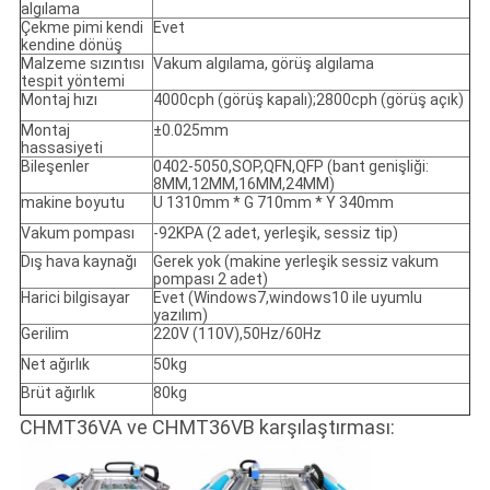
algılama
Çekme pimi kendi
Evet
kendine dönüş
Malzeme sızıntısı
Vakum algılama, görüş algılama
tespit yöntemi
Montaj hızı
4000cph (görüş kapalı);2800cph (görüş açık)
Montaj
±0.025mm
hassasiyeti
Bileşenler
0402-5050,SOP,QFN,QFP (bant genişliği:
8MM,12MM,16MM,24MM)
makine boyutu
U 1310mm * G 710mm * Y 340mm
Vakum pompası
-92KPA (2 adet, yerleşik, sessiz tip)
Dış hava kaynağı
Gerek yok (makine yerleşik sessiz vakum
pompası 2 adet)
Harici bilgisayar
Evet (Windows7,windows10 ile uyumlu
yazılım)
Gerilim
220V (110V),50Hz/60Hz
Net ağırlık
50kg
Brüt ağırlık
80kg
CHMT36VA ve CHMT36VB karşılaştırması: