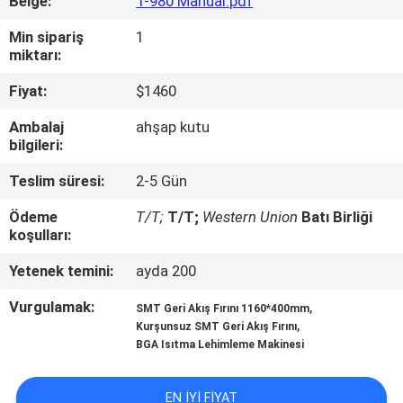
Belge:
T-980 Manual.pdf
KALITE
KONTROLÜ
Min sipariş
1
miktarı:
Fiyat:
$1460
BIZE
ULAŞIN
Ambalaj
ahşap kutu
bilgileri:
HABERLER
Teslim süresi:
2-5 Gün
Ödeme
T/T;
T/T;
Western Union
Batı Birliği
koşulları:
SHOPPING
ON
Yetenek temini:
ayda 200
LINE
Vurgulamak:
,
SMT Geri Akış Fırını 1160*400mm
,
Kurşunsuz SMT Geri Akış Fırını
BGA Isıtma Lehimleme Makinesi
SITE
HARITASI
EN IYI FIYAT