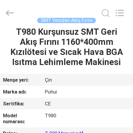
-
2026
CHARMHIGH
TECHNOLOGY
LIMITED.
SMT Yeniden Akış Fırını
All
Rights
Reserved.
T980 Kurşunsuz SMT Geri
EV
Akış Fırını 1160*400mm
ÜRÜNLER
Kızılötesi ve Sıcak Hava BGA
Isıtma Lehimleme Makinesi
VIDEOLAR
Menşe yeri:
Çin
HAKKIMIZDA
Marka adı:
Puhui
Sertifika:
CE
FABRIKA
TURU
Model
T980
numarası: