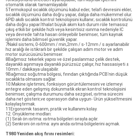
otomatik olarak tamamlayabilir.
5Termokopül sıcaklık ölçümünü kabul eder, telafi devresini ekler,
sıcaklık ölçümünü daha doğru yapar, dalga daha mükemmel olur.
6PID akıllı sıcaklık kontrol teknolojisini kullanır; sıcaklık kontrolünü
daha doğru yapar.İthalat büyük akım katı durum röle temassız
çıkış etkili bir şekilde hızlı veya kesintisiz ısınma nedeniyle IC
veya devrede tahta hasarı önleyebilir benimser, tüm kaynak
işlemini daha bilimsel güvenlik yapar.
7Nakil sistemi, 0-600mm / min,2mm / s-12mm / s ayarlanabilir
hız aralığı ile istikrarlı bir şekilde çalışan adım motor ve adım
motor sürücüsünü benimser.
8Bağımsız tekerlek yapısı ve özel paslanmaz çelik destek,
dayanıklı aşınmaya dayanıklı pürüzsüz çalışır, hız hassasiyeti ±
10mm / dakikaya ulaşabilir.
9Bağımsız soğutma bölgesi, fırından çıktığında PCB'nin düşük
sıcaklıkta olmasını sağlar.
10.Makine işletimini, fonksiyon görüntülemesini ve izlemeyi
entegre eden gelişmiş dokunmatik ekran kontrol teknolojisini
benimser, çalışma durumunu daha sezgisel, ısıtma sürecini
daha net gösterir,ve operasyon daha uygun- Ürün yükseltmesini
kolaylaştırmak.
11Ergonomik tasarım, pratik ve kullanımı kolay.
12. Önyükleme modları:
(1) Sıralı ön ısıtma: ısıtma bölgeleri sırayla açılır.
(2) Senkroni ön ısıtma: aynı anda ısıtma bölgelerini açmak.
T980 Yeniden akış fırını resimleri: