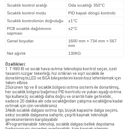
Sıcaklık kontrol aralığı
Oda sıcaklığı 350°C
Sıcaklık kontrol modu
PID kapalı döngü kontrolü
Sıcaklık kontrolünün doğruluğu
±1°C
PCB sıcaklık dağılımının
±2°C
sapması
Genel boyutlar
1600 mm × 734 mm × 567
mm
Net ağırlık
130KG
Özellikleri:
1. T-980 IR ve sıcak hava ısıtma teknolojisi kontrol seçer, özel
tasarım rüzgar tekerleği, hız istikrarı ve eşit sıcaklık ile
donatılmıştır,LED ve BGA bileşenlerini kesintisiz lehimlemek için
takım elbise.
2Sürünen tip ve 8 sıcaklık bölgesi ısıtma sistemi ile donatılmış,
her sıcaklık bölgesi bağımsız PID kontrolü ve yukarı aşağı ısıtma
tipi kullanır,İç sıcaklığı daha doğru ve orantılı hale getirebilir.,
sadece 20 dakika alır oda sıcaklığından çalışma sıcaklığına kadar
ısıtmak için izin verebilirsiniz.
3Akıllı sıcaklık dalgası ısıtma tipi, büyük kapasite dalga seçimi,
sekiz sıcaklık dalgasına sahiptir, çeşitli kaynak teknolojik
gereksinimlerini karşılayabilir.
4Programlanabilir teknoloji, sıcaklık dalgası bellek depolama
fonksiyonunu önceden ayarlayabilir, tüm kaynak işlemini