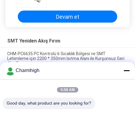
Sıcak Hava BGA Isıtma Lehimleme
Makinesi
Devam et
SMT Yeniden Akış Fırını
CHM-PC6635 PC Kontrolü 6 Sıcaklık Bölgesi ve SMT
Lehimleme için 2200 * 350mm Isıtma Alanı ile Kurşunsuz Geri
Akış Fırını
Charmhigh
CHM-F830 Dikey SMT Geri Akış Fırını 8 Temp Bölgeleri
1400*300mm Sıcak Hava Lehimleme Makinesi
5:58 AM
CHM-6635 Reflow Fırını 6 Sıcaklık Bölgesi (yukarı6+aşağı6)
2200*350mm SMT Reflow Lehimleme Makinesi
Good day, what product are you looking for?
Popüler Kategoriler
Tüm
SMT Alma Ve 