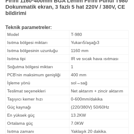
Fırını 1160*400mm BGA Lehim Fırını Puhui T980
Dokunmatik ekran, 3 fazlı 5 hat 220V / 380V, CE
bildirimi
Teknik parametreler:
Model
T-980
Isıtma bölgesi miktarı
Yukarı5/aşağı3
Isıtma bölgesinin uzunluğu
1160 mm
Isıtma tipi
IR ve sıcak hava ısıtması
Soğutma bölgesi miktarı
1
PCB'nin maksimum genişliği
400 mm
İşleme yönü
sol→sağ
Teslimat seçenekleri
Net aktarım + zincir aktarım
Taşıyıcı kemer hızı
0-600mm/dakika
Güç kaynağı
(220/380V) 50/60Hz
En yüksek güç
13.2KW
Ortalama güç
7.0KW
Isıtma zamanı
Yaklaşık 20 dakika.