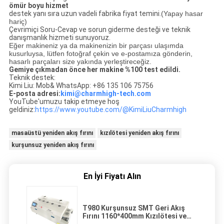
ömür boyu hizmet
destek yanı sıra uzun vadeli fabrika fiyat temini.
(Yapay hasar
hariç)
Çevrimiçi Soru-Cevap ve sorun giderme desteği ve teknik
danışmanlık hizmeti sunuyoruz.
Eğer makineniz ya da makinenizin bir parçası ulaşımda
kusurluysa, lütfen fotoğraf çekin ve e-postamıza gönderin,
hasarlı parçaları size yakında yerleştireceğiz.
Gemiye çıkmadan önce her makine %100 test edildi.
Teknik destek:
Kimi Liu: Mob& WhatsApp: +86 135 106 75756
E-posta adresi:
kimi@charmhigh-tech.com
YouTube'umuzu takip etmeye hoş
geldiniz:
https://www.youtube.com/@KimiLiuCharmhigh
masaüstü yeniden akış fırını
kızılötesi yeniden akış fırını
kurşunsuz yeniden akış fırını
En İyi Fiyatı Alın
T980 Kurşunsuz SMT Geri Akış
Fırını 1160*400mm Kızılötesi ve