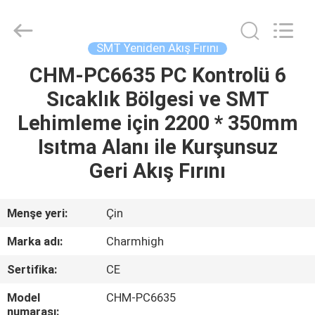
-
2026
CHARMHIGH
TECHNOLOGY
LIMITED.
SMT Yeniden Akış Fırını
All
Rights
Reserved.
CHM-PC6635 PC Kontrolü 6
EV
Sıcaklık Bölgesi ve SMT
ÜRÜNLER
Lehimleme için 2200 * 350mm
Isıtma Alanı ile Kurşunsuz
VIDEOLAR
Geri Akış Fırını
HAKKIMIZDA
Menşe yeri:
Çin
Marka adı:
Charmhigh
FABRIKA
Sertifika:
CE
TURU
Model
CHM-PC6635
numarası: