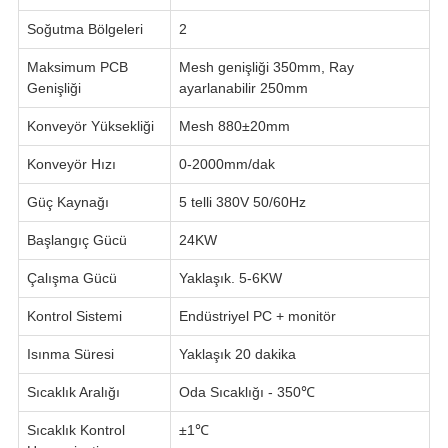
Soğutma Bölgeleri
2
Maksimum PCB
Mesh genişliği 350mm, Ray
Genişliği
ayarlanabilir 250mm
Konveyör Yüksekliği
Mesh 880±20mm
Konveyör Hızı
0-2000mm/dak
Güç Kaynağı
5 telli 380V 50/60Hz
Başlangıç Gücü
24KW
Çalışma Gücü
Yaklaşık. 5-6KW
Kontrol Sistemi
Endüstriyel PC + monitör
Isınma Süresi
Yaklaşık 20 dakika
Sıcaklık Aralığı
Oda Sıcaklığı - 350℃
Sıcaklık Kontrol
±1℃