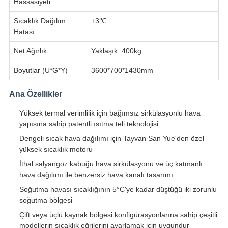
Hassasiyeti
Sıcaklık Dağılım
±3℃
Hatası
Net Ağırlık
Yaklaşık. 400kg
Boyutlar (U*G*Y)
3600*700*1430mm
Ana Özellikler
Yüksek termal verimlilik için bağımsız sirkülasyonlu hava
yapısına sahip patentli ısıtma teli teknolojisi
Dengeli sıcak hava dağılımı için Tayvan San Yue'den özel
yüksek sıcaklık motoru
İthal salyangoz kabuğu hava sirkülasyonu ve üç katmanlı
hava dağılımı ile benzersiz hava kanalı tasarımı
Soğutma havası sıcaklığının 5°C'ye kadar düştüğü iki zorunlu
soğutma bölgesi
Çift veya üçlü kaynak bölgesi konfigürasyonlarına sahip çeşitli
modellerin sıcaklık eğrilerini ayarlamak için uygundur