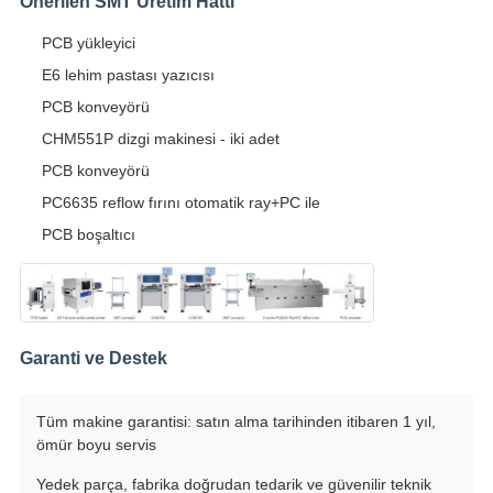
Önerilen SMT Üretim Hattı
PCB yükleyici
E6 lehim pastası yazıcısı
PCB konveyörü
CHM551P dizgi makinesi - iki adet
PCB konveyörü
PC6635 reflow fırını otomatik ray+PC ile
PCB boşaltıcı
Garanti ve Destek
Tüm makine garantisi: satın alma tarihinden itibaren 1 yıl,
ömür boyu servis
Yedek parça, fabrika doğrudan tedarik ve güvenilir teknik