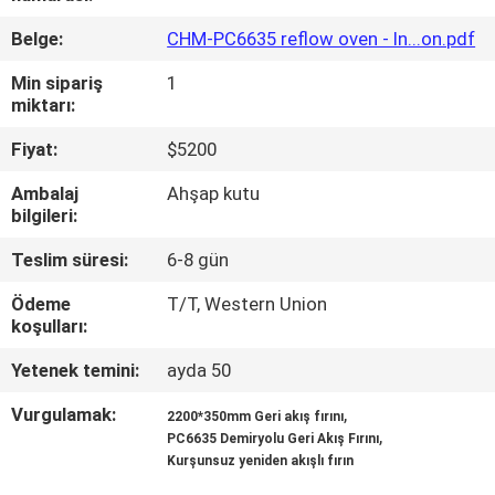
KALITE
Belge:
CHM-PC6635 reflow oven - In...on.pdf
KONTROLÜ
Min sipariş
1
miktarı:
BIZE
Fiyat:
$5200
ULAŞIN
Ambalaj
Ahşap kutu
bilgileri:
HABERLER
Teslim süresi:
6-8 gün
SHOPPING
Ödeme
T/T, Western Union
koşulları:
ON
LINE
Yetenek temini:
ayda 50
Vurgulamak:
,
2200*350mm Geri akış fırını
,
SITE
PC6635 Demiryolu Geri Akış Fırını
Kurşunsuz yeniden akışlı fırın
HARITASI