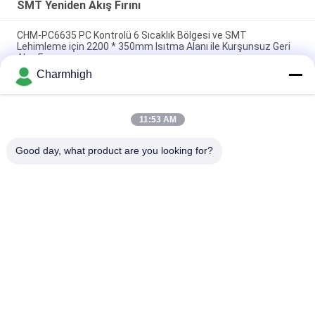
SMT Yeniden Akış Fırını
CHM-PC6635 PC Kontrolü 6 Sıcaklık Bölgesi ve SMT
Lehimleme için 2200 * 350mm Isıtma Alanı ile Kurşunsuz Geri
Akış Fırını
Charmhigh
CHM-F830 Dikey SMT Geri Akış Fırını 8 Temp Bölgeleri
1400*300mm Sıcak Hava Lehimleme Makinesi
11:53 AM
CHM-6635 Reflow Fırını 6 Sıcaklık Bölgesi (yukarı6+aşağı6)
2200*350mm SMT Reflow Lehimleme Makinesi
Good day, what product are you looking for?
Popüler Kategoriler
Tüm
SMT Alma Ve 
SMT Üretim Hattı
Yerleştirme Makinesi
SMT Yeniden Akış 
Şablon Yazıcısı
Fırını
SMT Besleyici
Küçük SMT Makinesi