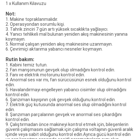
1 x Kullanım Kılavuzu
Not:
1. Makine topraklanmalıdır.
2. Operasyondan sorumlu kişi.
3. Tahrik zinciri 7 gün artı yüksek sıcaklıkta yağlayıcı.
4. Yanıcı tehlikeli mal bulunan yeniden akış makinesinin yanına
koymayın.
5. Normal çalışan yeniden akış makinesine uzanmayın.
6. Çevrimiçi aktarıma yabancı nesneler koymayın.
Rutin bakım:
1. Kabini temiz tutun.
2. Fan manşonunun gevşek olup olmadığını kontrol edin.
3. Fanı ve elektrik motorunu kontrol edin.
4. Anormal ses var mı, fan sürücüsünün esnek olduğunu kontrol
edin.
5. Havalandırmayı engelleyen yabancı cisimler olup olmadığını
kontrol edin.
6. Şanzıman kayışının çok gevşek olduğunu kontrol edin.
7. Elektrik güç kutusunda anormal ses olup olmadığını kontrol
edin.
8. Şanzıman parçalarının gevşek ve anormal ses çıkardığını
kontrol edin.
9. Çalıştırmadan önce makineyi kontrol etmek için, bileşenlerin
güvenli çalışmasını sağlamak için çalışma voltajının güvenli aralık
içinde veya sabit olduğunu kontrol edin.Ayrıca gücü kontrol edin