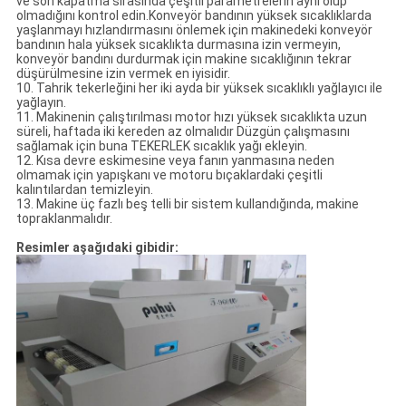
ve son kapatma sırasında çeşitli parametrelerin aynı olup
olmadığını kontrol edin.Konveyör bandının yüksek sıcaklıklarda
yaşlanmayı hızlandırmasını önlemek için makinedeki konveyör
bandının hala yüksek sıcaklıkta durmasına izin vermeyin,
konveyör bandını durdurmak için makine sıcaklığının tekrar
düşürülmesine izin vermek en iyisidir.
10. Tahrik tekerleğini her iki ayda bir yüksek sıcaklıklı yağlayıcı ile
yağlayın.
11. Makinenin çalıştırılması motor hızı yüksek sıcaklıkta uzun
süreli, haftada iki kereden az olmalıdır Düzgün çalışmasını
sağlamak için buna TEKERLEK sıcaklık yağı ekleyin.
12. Kısa devre eskimesine veya fanın yanmasına neden
olmamak için yapışkanı ve motoru bıçaklardaki çeşitli
kalıntılardan temizleyin.
13. Makine üç fazlı beş telli bir sistem kullandığında, makine
topraklanmalıdır.
Resimler aşağıdaki gibidir: