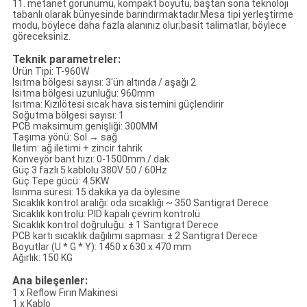
11. metanet görünümü, kompakt boyutu, baştan sona teknoloji
tabanlı olarak bünyesinde barındırmaktadır.Mesa tipi yerleştirme
modu, böylece daha fazla alanınız olur;basit talimatlar, böylece
göreceksiniz.
Teknik parametreler:
Ürün Tipi: T-960W
Isıtma bölgesi sayısı: 3'ün altında / aşağı 2
Isıtma bölgesi uzunluğu: 960mm
Isıtma: Kızılötesi sıcak hava sistemini güçlendirir
Soğutma bölgesi sayısı: 1
PCB maksimum genişliği: 300MM
Taşıma yönü: Sol → sağ
İletim: ağ iletimi + zincir tahrik
Konveyör bant hızı: 0-1500mm / dak
Güç 3 fazlı 5 kablolu 380V 50 / 60Hz
Güç Tepe gücü: 4.5KW
Isınma süresi: 15 dakika ya da öylesine
Sıcaklık kontrol aralığı: oda sıcaklığı ~ 350 Santigrat Derece
Sıcaklık kontrolü: PID kapalı çevrim kontrolü
Sıcaklık kontrol doğruluğu: ± 1 Santigrat Derece
PCB kartı sıcaklık dağılımı sapması: ± 2 Santigrat Derece
Boyutlar (U * G * Y): 1450 x 630 x 470 mm
Ağırlık: 150 KG
Ana bileşenler:
1 x Reflow Fırın Makinesi
1 x Kablo