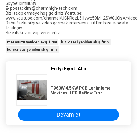
Skype: kimiliu89
E-posta:
kimi@charmhigh-tech.com
Bizi takip etmeye hoş geldiniz
Youtube
:
www.youtube.com/channel/UCKRczL5Hywx59M_2SWGJOsA/vide
Daha fazla bilgi ve video görmek isterseniz, lütfen bize e-posta
ile ulaşın.
Size ilk kez cevap vereceğiz.
masaüstü yeniden akış fırını
kızılötesi yeniden akış fırını
kurşunsuz yeniden akış fırını
En İyi Fiyatı Alın
T960W 4.5KW PCB Lehimleme
Makinesi LED Reflow Fırın
Kurşunsuz Isıtma Makinesi
Devam et