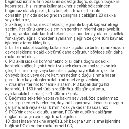
bağımsız ısıtma, fırın odasının sıcaklığı doğru, düzgün, büyük ısı
kapasitesi, hızlı ısıtma kullanarak her sıcaklık bölgesinden
bağımsız olarak paletli, beş bölgeli ısıtma sistemi ile
donatılmıştır. oda sıcaklığından çalışma sıcaklığına 20 dakika
veya daha az;
3. akıllı eğri ısıtma, sekiz teknoloji eğrisi ile büyük kapasiteli eğri
seçimi, her türlü kaynak işleminin gereksinimlerini karşılayabilir;
4. programlanabilir kontrol teknolojisi, önceden ayarlanmış bellek
fonksiyonu eğrisi, önceden ayarlanmış eğrinize göre tüm kaynak
işlemini otomatikleştirir;
5. bir termokupl sıcaklığı kullanılarak ölçülür ve bir kompanzasyon
devresi eklenir, sıcaklık ölçümü daha doğrudur, böylece eğri daha
mükemmel olur;
6. PID akıllı sıcaklık kontrol teknolojisi, daha doğru sıcaklık
kontrolü sağlar, hiçbir ithalat yüksek akım katı hal röle kontak
çıkışı hızlı ısınmayı veya kesintisiz çalışmayı etkili bir şekilde
önleyebilir.çip veya devre kartının neden olduğu ısınma hasar
görür, tüm kaynak işlemi daha bilimsel ve güvenlidir;
7. ithal inverter motor tahrik sistemi, PID kapalı döngü hız
kontrolü, 1: 150 ithal türbin redüktörü, düzgün çalışma,
ayarlanabilir hız aralığı 0-1500mm / dak;
8. Bağımsız tekerlek yapısı ve bakım seviyesi, özel paslanmaz
çelik örgü kemer B kelimesi, dayanıklı aşınmaya dayanıklı düzgün
çalışma, artı veya eksi 10 mm / dak'ya kadar hassas hız;
9. PCB'nin gerekli olduğu zaman, PCB'nin düşük sıcaklığının
sağlanması için ayrı soğutma bölgeleri;
10. dost insan-makine arayüzü, bir bakışta tüm ısıtma işlemine
bağlı bir PC olmadan mükemmel LCD;