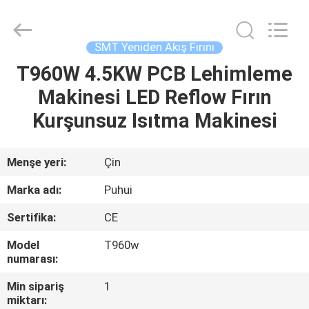
-
2026
CHARMHIGH
TECHNOLOGY
LIMITED.
SMT Yeniden Akış Fırını
All
Rights
Reserved.
T960W 4.5KW PCB Lehimleme
EV
Makinesi LED Reflow Fırın
ÜRÜNLER
Kurşunsuz Isıtma Makinesi
VIDEOLAR
Menşe yeri:
Çin
Marka adı:
Puhui
HAKKIMIZDA
Sertifika:
CE
FABRIKA
Model
T960w
numarası:
TURU
Min sipariş
1
miktarı: