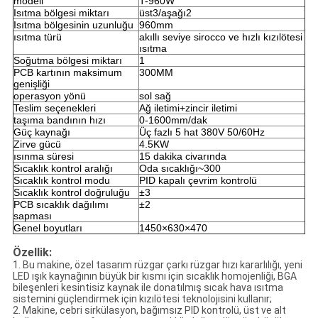
modeli
T-960W
Isıtma bölgesi miktarı
üst3/aşağı2
Isıtma bölgesinin uzunluğu
960mm
ısıtma türü
akıllı seviye sirocco ve hızlı kızılötesi
ısıtma
Soğutma bölgesi miktarı
1
PCB kartının maksimum
300MM
genişliği
operasyon yönü
sol sağ
Teslim seçenekleri
Ağ iletimi+zincir iletimi
taşıma bandının hızı
0-1600mm/dak
Güç kaynağı
Üç fazlı 5 hat 380V 50/60Hz
Zirve gücü
4.5KW
ısınma süresi
15 dakika civarında
Sıcaklık kontrol aralığı
Oda sıcaklığı~300
Sıcaklık kontrol modu
PID kapalı çevrim kontrolü
Sıcaklık kontrol doğruluğu
±3
PCB sıcaklık dağılımı
±2
sapması
Genel boyutları
1450×630×470
Özellik:
1. Bu makine, özel tasarım rüzgar çarkı rüzgar hızı kararlılığı, yeni
LED ışık kaynağının büyük bir kısmı için sıcaklık homojenliği, BGA
bileşenleri kesintisiz kaynak ile donatılmış sıcak hava ısıtma
sistemini güçlendirmek için kızılötesi teknolojisini kullanır;
2. Makine, cebri sirkülasyon, bağımsız PID kontrolü, üst ve alt