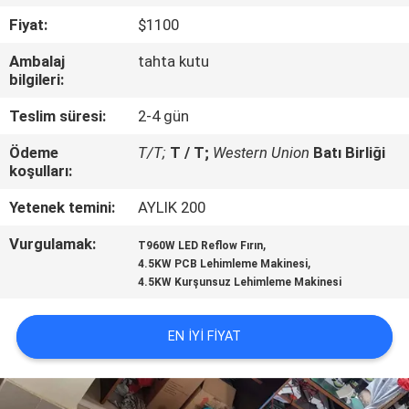
KALITE
Fiyat:
$1100
KONTROLÜ
Ambalaj
tahta kutu
bilgileri:
BIZE
Teslim süresi:
2-4 gün
ULAŞIN
Ödeme
T/T;
T / T;
Western Union
Batı Birliği
koşulları:
HABERLER
Yetenek temini:
AYLIK 200
SHOPPING
Vurgulamak:
,
T960W LED Reflow Fırın
,
4.5KW PCB Lehimleme Makinesi
ON
4.5KW Kurşunsuz Lehimleme Makinesi
LINE
EN IYI FIYAT
SITE
HARITASI