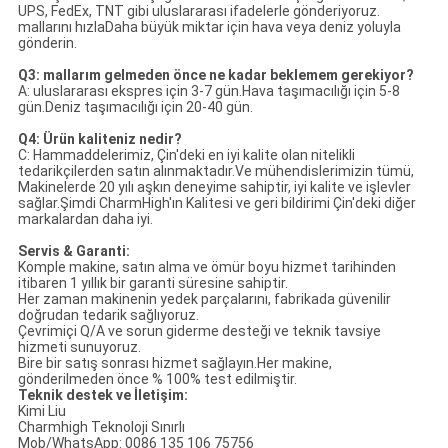
UPS, FedEx, TNT gibi uluslararası ifadelerle gönderiyoruz.
mallarını hızlaDaha büyük miktar için hava veya deniz yoluyla
gönderin.
Q3: mallarım gelmeden önce ne kadar beklemem gerekiyor?
A: uluslararası ekspres için 3-7 gün.Hava taşımacılığı için 5-8
gün.Deniz taşımacılığı için 20-40 gün.
Q4: Ürün kaliteniz nedir?
C: Hammaddelerimiz, Çin'deki en iyi kalite olan nitelikli
tedarikçilerden satın alınmaktadır.Ve mühendislerimizin tümü,
Makinelerde 20 yılı aşkın deneyime sahiptir, iyi kalite ve işlevler
sağlar.Şimdi CharmHigh'ın Kalitesi ve geri bildirimi Çin'deki diğer
markalardan daha iyi.
Servis & Garanti:
Komple makine, satın alma ve ömür boyu hizmet tarihinden
itibaren 1 yıllık bir garanti süresine sahiptir.
Her zaman makinenin yedek parçalarını, fabrikada güvenilir
doğrudan tedarik sağlıyoruz.
Çevrimiçi Q/A ve sorun giderme desteği ve teknik tavsiye
hizmeti sunuyoruz.
Bire bir satış sonrası hizmet sağlayın.Her makine,
gönderilmeden önce % 100% test edilmiştir.
Teknik destek ve İletişim:
Kimi Liu
Charmhigh Teknoloji Sınırlı
Mob/WhatsApp: 0086 135 106 75756