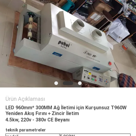
GIZLILIK
POLITIKASI
Ürün Açıklaması
LED 960mm* 300MM Ağ İletimi için Kurşunsuz T960W
Yeniden Akış Fırını＋Zincir İletim
4.5kw, 220v - 380v CE Beyanı
teknik parametreler