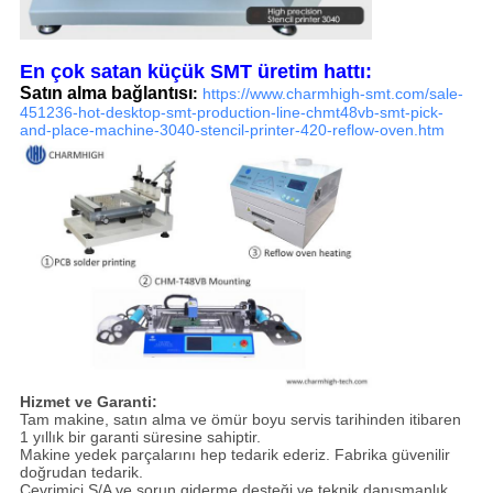
En çok satan küçük SMT üretim hattı:
Satın alma bağlantısı
:
https://www.charmhigh-smt.com/sale-
451236-hot-desktop-smt-production-line-chmt48vb-smt-pick-
and-place-machine-3040-stencil-printer-420-reflow-oven.htm
Hizmet ve Garanti:
Tam makine, satın alma ve ömür boyu servis tarihinden itibaren
1 yıllık bir garanti süresine sahiptir.
Makine yedek parçalarını hep tedarik ederiz. Fabrika güvenilir
doğrudan tedarik.
Çevrimiçi S/A ve sorun giderme desteği ve teknik danışmanlık