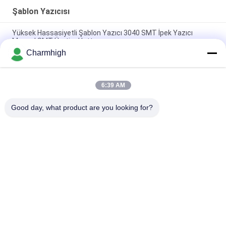
Şablon Yazıcısı
Yüksek Hassasiyetli Şablon Yazıcı 3040 SMT İpek Yazıcı
Manuel SMT Üretim Hattı
Charmhigh
Yarı Otomatik Lehim Pastası Yazıcı 3250, Serigrafi Makinesi
320 * 500mm
6:39 AM
E6 Tam Otomatik SMT Lehim Pastası Yazıcısı 600x350mm
Serigrafi Makinesi
Good day, what product are you looking for?
Popüler Kategoriler
Tüm
SMT Alma Ve 
SMT Üretim Hattı
Yerleştirme Makinesi
SMT Yeniden Akış 
Şablon Yazıcısı
Fırını
SMT Besleyici
Küçük SMT Makinesi