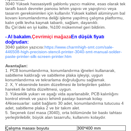
3040 Yüksek hassasiyetli şablonlu yazıcı makine, esas olarak tek
taraflı basılı devreler panosu lehim yapısı ve yapıştırıcı veya
tasarım gereksinimleri için kullanılır.Yüksek kaliteli alüminyum bal
kovanı konumlandırma deliği işleme yapılmış çalışma platformu,
kalın çelik levha kaynak tabanlı, sağlam, dayanıklı.
Bu Çin'deki en iyi kalite, %100 mükemmel geri bildirim.
- Al bakalım.
Çevrimiçi mağaza
En düşük fiyatı
doğrudan:
3040 şablon yazıcısı:
https://www.charmhigh-smt.com/sale-
446508-high-precision-stencil-printer-3040-smt-manual-solder-
paste-printer-silk-screen-printer.htm
Avantajları:
1. PCB konumlandırma, konumlandırma iğneleri kullanarak,
sabitleme kaldırağı ve sabitleme plaka işleyişi, uygun
konumlandırma ve tekrarlama doğruluğunu sağlamak.
2. X, Y ekseninde kesim düzeltmesi ile birleştirilen şablon
hareketi ile tahta düzeltmesi, uygun.
3. Yükseklik yukarı ve aşağı vida ayarlanabilir, PCB kalınlığını
kontrol etmek ve yazıcı lehimli pastayı basmak kolay.
4Aksesuarlar: sabit bağlantı 30 adet, konumlandırma tutucusu 4
adet, sabitleme plaka 2 ve bir takım alet.
5. Seçenek özel masa (3040), orta bölümünde bir baskı tahtası
yerleştirilebilir, büyük alan tasarrufu, kullanımı kolaydır.
Çalışma masası boyutu
300*400 mm