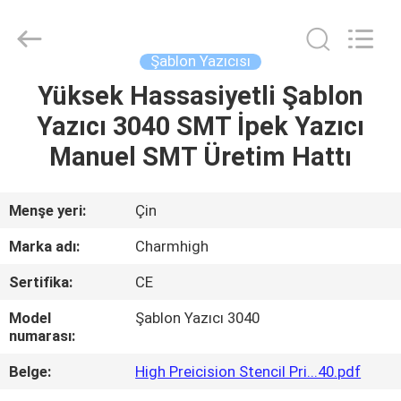
-
2026
CHARMHIGH
TECHNOLOGY
LIMITED.
Şablon Yazıcısı
All
Rights
Reserved.
Yüksek Hassasiyetli Şablon
EV
Yazıcı 3040 SMT İpek Yazıcı
ÜRÜNLER
Manuel SMT Üretim Hattı
VIDEOLAR
Menşe yeri:
Çin
Marka adı:
Charmhigh
HAKKIMIZDA
Sertifika:
CE
FABRIKA
Model
Şablon Yazıcı 3040
numarası:
TURU
Belge:
High Preicision Stencil Pri...40.pdf