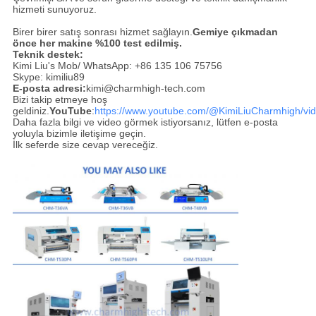
hizmeti sunuyoruz.
Birer birer satış sonrası hizmet sağlayın.
Gemiye çıkmadan
önce her makine %100 test edilmiş.
Teknik destek:
Kimi Liu's Mob/ WhatsApp: +86 135 106 75756
Skype: kimiliu89
E-posta adresi:
kimi@charmhigh-tech.com
Bizi takip etmeye hoş
geldiniz.
YouTube
:
https://www.youtube.com/@KimiLiuCharmhigh/vi
Daha fazla bilgi ve video görmek istiyorsanız, lütfen e-posta
yoluyla bizimle iletişime geçin.
İlk seferde size cevap vereceğiz.