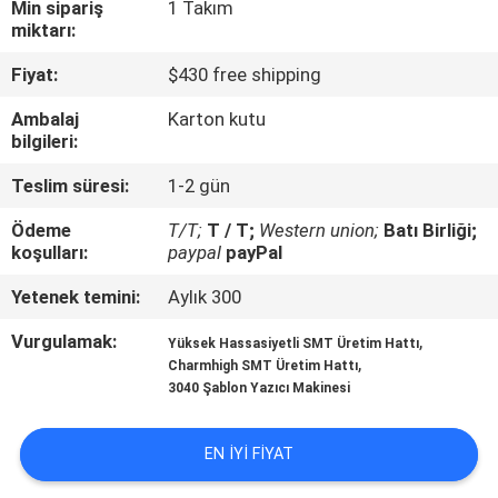
KALITE
Min sipariş
1 Takım
miktarı:
KONTROLÜ
Fiyat:
$430 free shipping
BIZE
Ambalaj
Karton kutu
bilgileri:
ULAŞIN
Teslim süresi:
1-2 gün
HABERLER
Ödeme
T/T;
T / T;
Western union;
Batı Birliği;
koşulları:
paypal
payPal
SHOPPING
Yetenek temini:
Aylık 300
ON
Vurgulamak:
,
Yüksek Hassasiyetli SMT Üretim Hattı
,
Charmhigh SMT Üretim Hattı
LINE
3040 Şablon Yazıcı Makinesi
SITE
EN IYI FIYAT
HARITASI