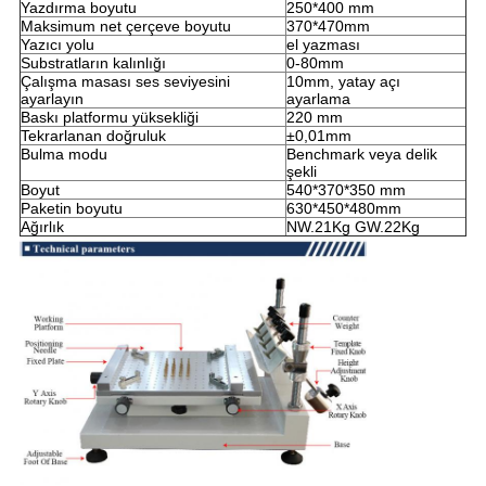
Yazdırma boyutu
250*400 mm
Maksimum net çerçeve boyutu
370*470mm
Yazıcı yolu
el yazması
Substratların kalınlığı
0-80mm
Çalışma masası ses seviyesini
10mm, yatay açı
ayarlayın
ayarlama
Baskı platformu yüksekliği
220 mm
Tekrarlanan doğruluk
±0,01mm
Bulma modu
Benchmark veya delik
şekli
Boyut
540*370*350 mm
Paketin boyutu
630*450*480mm
Ağırlık
NW.21Kg GW.22Kg