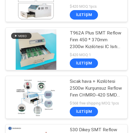
SMT Isıtma İstasyonu
$420 MOQ:1pcs
GIZLILIK
İLETIŞIM
21
POLITIKASI
T962A Plus SMT Reflow
SMT Besleyici
Fırın 450 * 370mm
2300w Kızılötesi IC Isıtıcı
PCB Lehimleme T962A
$420 MOQ:1
+
İLETIŞIM
Sıcak hava + Kızılötesi
21
2500w Kurşunsuz Reflow
Küçük SMT
Fırın CHMRO-420 SMD
Isıtma İstasyonu
$568 free shipping MOQ:1pcs
Makinesi
İLETIŞIM
530 Dikey SMT Reflow