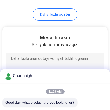
10
Daha fazla göster
SMT Aksesuarları
Mesaj bırakın
Sizi yakında arayacağız!
6
Dalga kaynak
Charmhigh
makinesi
11:29 AM
Good day, what product are you looking for?