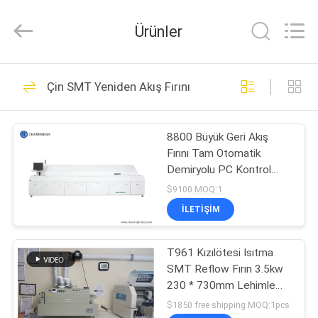
-
2026
CHARMHIGH
Ürünler
TECHNOLOGY
LIMITED.
All
Rights
Reserved.
EV
74
Çin SMT Yeniden Akış Fırını
SMT Alma ve
ÜRÜNLER
Yerleştirme
8800 Büyük Geri Akış
Fırını Tam Otomatik
Makinesi
VIDEOLAR
Demiryolu PC Kontrol
Kurşunsuz 3180x500mm
$9100 MOQ:1
HAKKIMIZDA
İLETIŞIM
37
FABRIKA
T961 Kızılötesi Isıtma
SMT üretim hattı
SMT Reflow Fırın 3.5kw
TURU
230 * 730mm Lehimleme
Fırını Puhui T-961
$1850 free shipping MOQ:1pcs