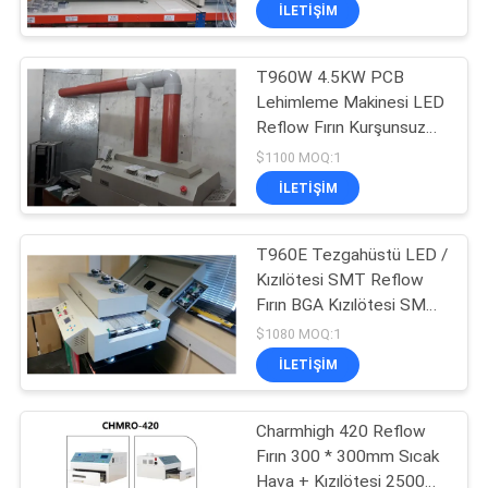
KALITE
İLETIŞIM
KONTROLÜ
T960W 4.5KW PCB
23
Lehimleme Makinesi LED
BIZE
Reflow Fırın Kurşunsuz
ULAŞIN
Şablon Yazıcısı
Isıtma Makinesi
$1100 MOQ:1
İLETIŞIM
HABERLER
T960E Tezgahüstü LED /
Kızılötesi SMT Reflow
SHOPPING
Fırın BGA Kızılötesi SMD
ON
34
Rework Station
$1080 MOQ:1
LINE
SMT Yeniden Akış
İLETIŞIM
Fırını
SITE
Charmhigh 420 Reflow
Fırın 300 * 300mm Sıcak
HARITASI
Hava + Kızılötesi 2500w