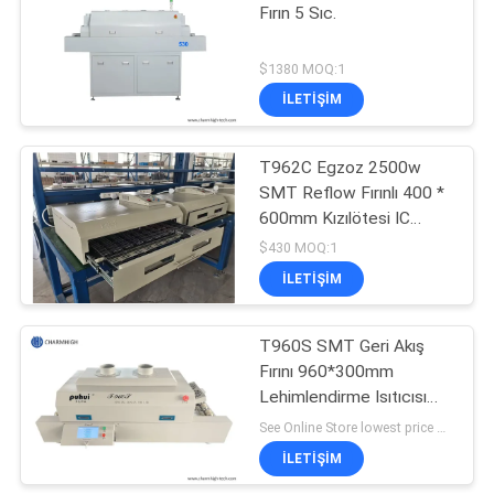
Fırın 5 Sıc.
19
$1380 MOQ:1
SMD Alma ve
İLETIŞIM
Yerleştirme
T962C Egzoz 2500w
Makinesi
SMT Reflow Fırınlı 400 *
600mm Kızılötesi IC
Isıtıcı BGA SMD SMT
$430 MOQ:1
Isıtma Sation
İLETIŞIM
8
T960S SMT Geri Akış
PCB Montaj Hattı
Fırını 960*300mm
Lehimlendirme Isıtıcısı
Dokunmatik Ekran 5
See Online Store lowest price MOQ:1
Sıcaklık Bölgesi
İLETIŞIM