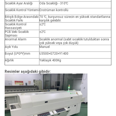
Sıcaklık Ayar Aralığı
Oda Sıcaklığı - 310℃
Sıcaklık Kontrol Yöntemi
Enstrüman kontrollü
Bitişik Bölge Arasındaki
70 ℃, kurşunsuz sürecin en yüksek standartlarına
Sıcaklık Farkı
karşılık gelebilir.
Sıcaklık Kontrol
±2℃
Hassasiyeti
PCB'deki Sıcaklık
±2℃
Sapması
Anormal Alarm
Sıcaklık anormal (sabit sıcaklık tutulduktan sonra
çok yüksek veya çok düşük)
Açık Yolu
Manuel
Boyut (U*G*Y)mm
U3500×G720×Y1400
Ağırlık
Yaklaşık 400Kg
Resimler aşağıdaki gibidir: