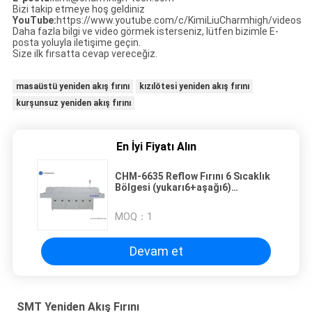
Bizi takip etmeye hoş geldiniz
YouTube:
https://www.youtube.com/c/KimiLiuCharmhigh/videos
Daha fazla bilgi ve video görmek isterseniz, lütfen bizimle E-
posta yoluyla iletişime geçin.
Size ilk fırsatta cevap vereceğiz.
masaüstü yeniden akış fırını
kızılötesi yeniden akış fırını
kurşunsuz yeniden akış fırını
En İyi Fiyatı Alın
CHM-6635 Reflow Fırını 6 Sıcaklık
Bölgesi (yukarı6+aşağı6)
2200*350mm SMT Reflow
Lehimleme Makinesi
MOQ：
1
Devam et
SMT Yeniden Akış Fırını