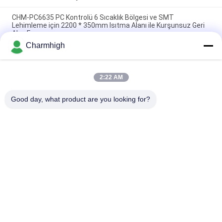
CHM-PC6635 PC Kontrolü 6 Sıcaklık Bölgesi ve SMT
Lehimleme için 2200 * 350mm Isıtma Alanı ile Kurşunsuz Geri
Akış Fırını
Charmhigh
CHM-F830 Dikey SMT Geri Akış Fırını 8 Temp Bölgeleri
1400*300mm Sıcak Hava Lehimleme Makinesi
2:22 AM
CHM-6635 Reflow Fırını 6 Sıcaklık Bölgesi (yukarı6+aşağı6)
2200*350mm SMT Reflow Lehimleme Makinesi
Good day, what product are you looking for?
Popüler Kategoriler
Tüm
SMT Alma Ve 
SMT Üretim Hattı
Yerleştirme Makinesi
SMT Yeniden Akış 
Şablon Yazıcısı
Fırını
SMT Besleyici
Küçük SMT Makinesi