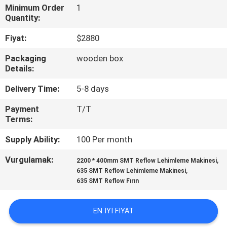
KALITE
Minimum Order
1
Quantity:
KONTROLÜ
Fiyat:
$2880
BIZE
Packaging
wooden box
Details:
ULAŞIN
Delivery Time:
5-8 days
HABERLER
Payment
T/T
Terms:
SHOPPING
Supply Ability:
100 Per month
ON
Vurgulamak:
,
2200 * 400mm SMT Reflow Lehimleme Makinesi
LINE
,
635 SMT Reflow Lehimleme Makinesi
635 SMT Reflow Fırın
SITE
EN IYI FIYAT
HARITASI