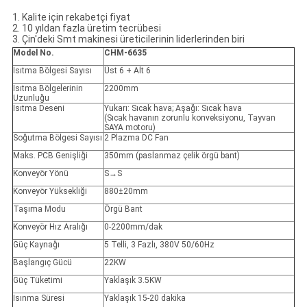
1. Kalite için rekabetçi fiyat
2. 10 yıldan fazla üretim tecrübesi
3. Çin'deki Smt makinesi üreticilerinin liderlerinden biri
Model No.
CHM-6635
Isıtma Bölgesi Sayısı
Üst 6 + Alt 6
Isıtma Bölgelerinin
2200mm
Uzunluğu
Isıtma Deseni
Yukarı: Sıcak hava; Aşağı: Sıcak hava
(Sıcak havanın zorunlu konveksiyonu, Tayvan
SAYA motoru)
Soğutma Bölgesi Sayısı
2 Plazma DC Fan
Maks. PCB Genişliği
350mm (paslanmaz çelik örgü bant)
Konveyör Yönü
S→S
Konveyör Yüksekliği
880±20mm
Taşıma Modu
Örgü Bant
Konveyör Hız Aralığı
0-2200mm/dak
Güç Kaynağı
5 Telli, 3 Fazlı, 380V 50/60Hz
Başlangıç Gücü
22KW
Güç Tüketimi
Yaklaşık 3.5KW
Isınma Süresi
Yaklaşık 15-20 dakika