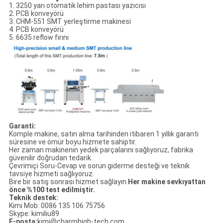
1. 3250 yarı otomatik lehim pastası yazıcısı
2. PCB konveyörü
3. CHM-551 SMT yerleştirme makinesi
4. PCB konveyörü
5. 6635 reflow fırını
Garanti:
Komple makine, satın alma tarihinden itibaren 1 yıllık garanti
süresine ve ömür boyu hizmete sahiptir.
Her zaman makinenin yedek parçalarını sağlıyoruz, fabrika
güvenilir doğrudan tedarik.
Çevrimiçi Soru-Cevap ve sorun giderme desteği ve teknik
tavsiye hizmeti sağlıyoruz.
Bire bir satış sonrası hizmet sağlayın.
Her makine sevkıyattan
önce %100 test edilmiştir.
Teknik destek:
Kimi Mob: 0086 135 106 75756
Skype: kimiliu89
E-posta:
kimi@charmhigh-tech.com