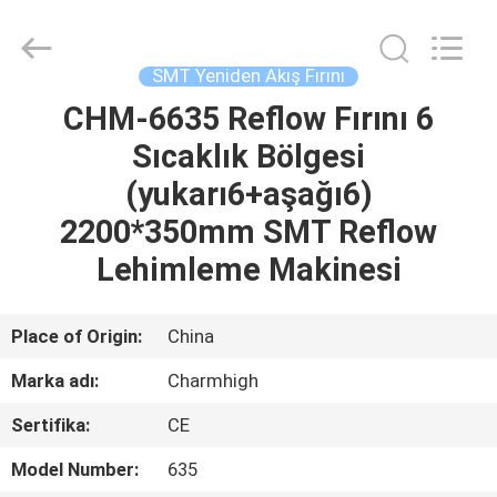
-
2026
CHARMHIGH
TECHNOLOGY
LIMITED.
SMT Yeniden Akış Fırını
All
Rights
Reserved.
CHM-6635 Reflow Fırını 6
EV
Sıcaklık Bölgesi
ÜRÜNLER
(yukarı6+aşağı6)
2200*350mm SMT Reflow
VIDEOLAR
Lehimleme Makinesi
HAKKIMIZDA
Place of Origin:
China
Marka adı:
Charmhigh
FABRIKA
Sertifika:
CE
TURU
Model Number:
635