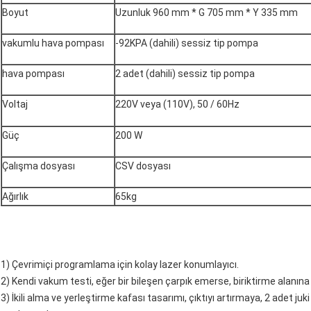
Boyut
Uzunluk 960 mm * G 705 mm * Y 335 mm
vakumlu hava pompası
-92KPA (dahili) sessiz tip pompa
hava pompası
2 adet (dahili) sessiz tip pompa
Voltaj
220V veya (110V), 50 / 60Hz
Güç
200 W
Çalışma dosyası
CSV dosyası
Ağırlık
65kg
1) Çevrimiçi programlama için kolay lazer konumlayıcı.
2) Kendi vakum testi, eğer bir bileşen çarpık emerse, biriktirme alanına f
3) İkili alma ve yerleştirme kafası tasarımı, çıktıyı artırmaya, 2 adet juk