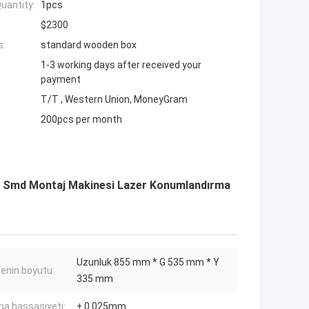
uantity:
1pcs
$2300
s:
standard wooden box
1-3 working days after received your
payment
T/T , Western Union, MoneyGram
200pcs per month
 Smd Montaj Makinesi Lazer Konumlandırma
Uzunluk 855 mm * G 535 mm * Y
enin boyutu:
335 mm
ma hassasiyeti:
± 0.025mm