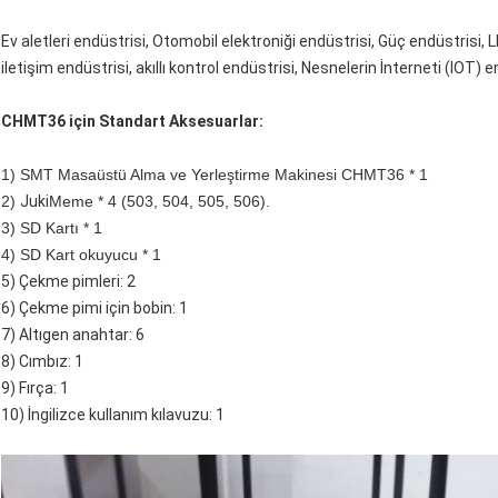
Ev aletleri endüstrisi, Otomobil elektroniği endüstrisi, Güç endüstrisi, L
iletişim endüstrisi, akıllı kontrol endüstrisi, Nesnelerin İnterneti (IOT) 
CHMT36 için Standart Aksesuarlar:
1) SMT Masaüstü Alma ve Yerleştirme Makinesi CHMT36 * 1
2)
Juki
Meme * 4 (503, 504, 505, 506).
3) SD Kartı * 1
4) SD Kart okuyucu * 1
5) Çekme pimleri: 2
6) Çekme pimi için bobin: 1
7) Altıgen anahtar: 6
8) Cımbız: 1
9) Fırça: 1
10) İngilizce kullanım kılavuzu: 1