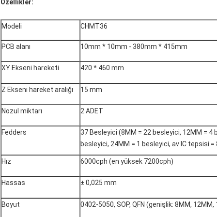
Özellikler:
Modeli
CHMT36
PCB alanı
10mm * 10mm - 380mm * 415mm
XY Ekseni hareketi
420 * 460 mm
Z Ekseni hareket aralığı
15 mm
Nozul miktarı
2 ADET
Fedders
37 Besleyici (8MM = 22 besleyici, 12MM = 4 
besleyici, 24MM = 1 besleyici, av IC tepsisi = 
Hız
6000cph (en yüksek 7200cph)
Hassas
± 0,025 mm
Boyut
0402-5050, SOP, QFN (genişlik: 8MM, 12MM