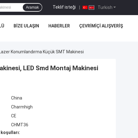
Teklif isteği
|
Turkish
Aramak
LÜ
BIZE ULAŞIN
HABERLER
ÇEVRIMIÇI ALIŞVERIŞ
Lazer Konumlandırma Küçük SMT Makinesi
kinesi, LED Smd Montaj Makinesi
China
Charmhigh
CE
CHMT36
koşulları: