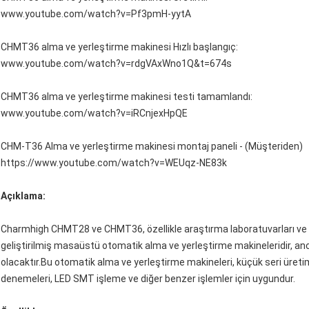
www.youtube.com/watch?v=Pf3pmH-yytA
CHMT36 alma ve yerleştirme makinesi Hızlı başlangıç:
www.youtube.com/watch?v=rdgVAxWno1Q&t=674s
CHMT36 alma ve yerleştirme makinesi testi tamamlandı:
www.youtube.com/watch?v=iRCnjexHpQE
CHM-T36 Alma ve yerleştirme makinesi montaj paneli - (Müşteriden)
https://www.youtube.com/watch?v=WEUqz-NE83k
Açıklama:
Charmhigh CHMT28 ve CHMT36, özellikle araştırma laboratuvarları ve kü
geliştirilmiş masaüstü otomatik alma ve yerleştirme makineleridir, an
olacaktır.Bu otomatik alma ve yerleştirme makineleri, küçük seri üret
denemeleri, LED SMT işleme ve diğer benzer işlemler için uygundur.