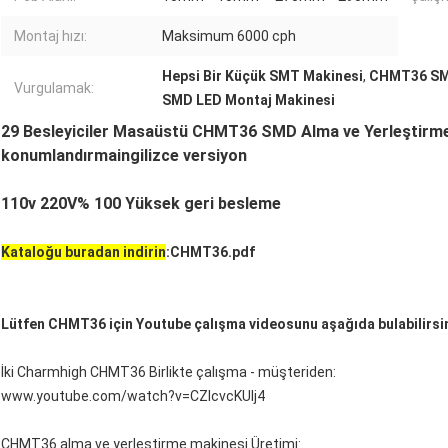
Montaj hızı:
Maksimum 6000 cph
Hepsi Bir Küçük SMT Makinesi
,
CHMT36 SMD
Vurgulamak:
SMD LED Montaj Makinesi
29 Besleyiciler Masaüstü CHMT36 SMD Alma ve Yerleştirme 
konumlandırma
ingilizce versiyon
110v 220V% 100 Yüksek geri besleme
Kataloğu buradan indirin
:
CHMT36.pdf
Lütfen CHMT36 için Youtube çalışma videosunu aşağıda bulabilirsin
İki Charmhigh CHMT36 Birlikte çalışma - müşteriden:
www.youtube.com/watch?v=CZIcvcKUIj4
CHMT36 alma ve yerleştirme makinesi Üretimi: