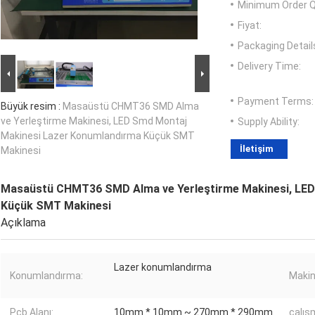
Minimum Order Q
Fiyat:
Packaging Detail
Delivery Time:
Payment Terms:
Büyük resim :
Masaüstü CHMT36 SMD Alma
ve Yerleştirme Makinesi, LED Smd Montaj
Supply Ability:
Makinesi Lazer Konumlandırma Küçük SMT
İletişim
Makinesi
Masaüstü CHMT36 SMD Alma ve Yerleştirme Makinesi, LED
Küçük SMT Makinesi
Açıklama
Lazer konumlandırma
Konumlandırma:
Makin
Pcb Alanı:
10mm * 10mm ~ 270mm * 290mm
çalış