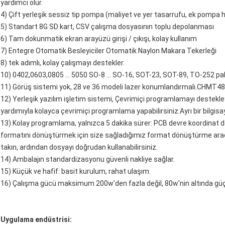
yardımcı olur.
4) Çift yerleşik sessiz tip pompa (maliyet ve yer tasarrufu, ek pompa
5) Standart 8G SD kart, CSV çalışma dosyasının toplu depolanması
6) Tam dokunmatik ekran arayüzü girişi / çıkışı, kolay kullanım
7) Entegre Otomatik Besleyiciler Otomatik Naylon Makara Tekerleği
8) tek adımlı, kolay çalışmayı destekler.
10) 0402,0603,0805 ... 5050 SO-8 ... SO-16, SOT-23, SOT-89, TO-252 pak
11) Görüş sistemi yok, 28 ve 36 modeli lazer konumlandırmalı.CHMT48
12) Yerleşik yazılım işletim sistemi, Çevrimiçi programlamayı destekl
yardımıyla kolayca çevrimiçi programlama yapabilirsiniz.Ayrı bir bilgi
13) Kolay programlama, yalnızca 5 dakika sürer: PCB devre koordinat do
formatını dönüştürmek için size sağladığımız format dönüştürme aracı
takın, ardından dosyayı doğrudan kullanabilirsiniz.
14) Ambalajın standardizasyonu güvenli nakliye sağlar.
15) Küçük ve hafif: basit kurulum, rahat ulaşım.
16) Çalışma gücü maksimum 200w'den fazla değil, 80w'nin altında güç
Uygulama endüstrisi: