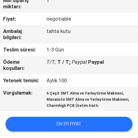
Min sipariş
1
KALITE
miktarı:
KONTROLÜ
Fiyat:
negotiable
Ambalaj
tahta kutu
BIZE
bilgileri:
ULAŞIN
Teslim süresi:
1-3 Gün
HABERLER
Ödeme
T/T;
T / T;
Paypal
Paypal
koşulları:
Yetenek temini:
Aylık 100
SHOPPING
ON
Vurgulamak:
,
6 Çeşit SMT Alma ve Yerleştirme Makinesi
,
Masaüstü SMT Alma ve Yerleştirme Makinesi
LINE
Charmhigh PCB Üretim Hattı
SITE
EN IYI FIYAT
HARITASI