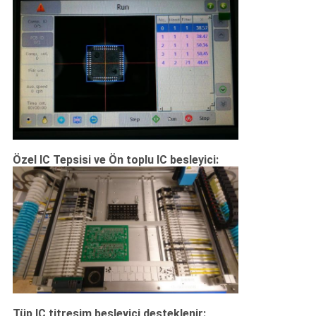
Özel IC Tepsisi ve Ön toplu IC besleyici:
Tüp IC titreşim besleyici desteklenir: