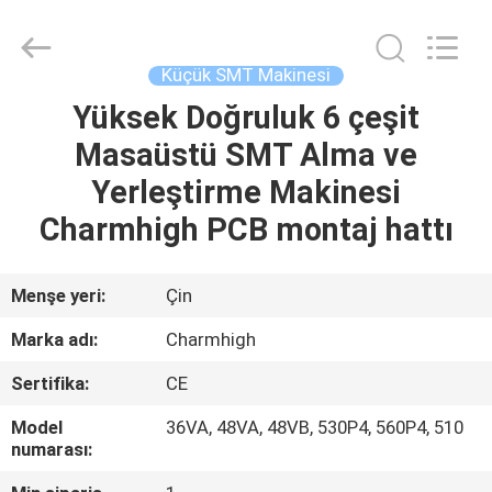
-
2026
CHARMHIGH
TECHNOLOGY
LIMITED.
Küçük SMT Makinesi
All
Rights
Reserved.
Yüksek Doğruluk 6 çeşit
EV
Masaüstü SMT Alma ve
ÜRÜNLER
Yerleştirme Makinesi
Charmhigh PCB montaj hattı
VIDEOLAR
Menşe yeri:
Çin
HAKKIMIZDA
Marka adı:
Charmhigh
Sertifika:
CE
FABRIKA
TURU
Model
36VA, 48VA, 48VB, 530P4, 560P4, 510
numarası: