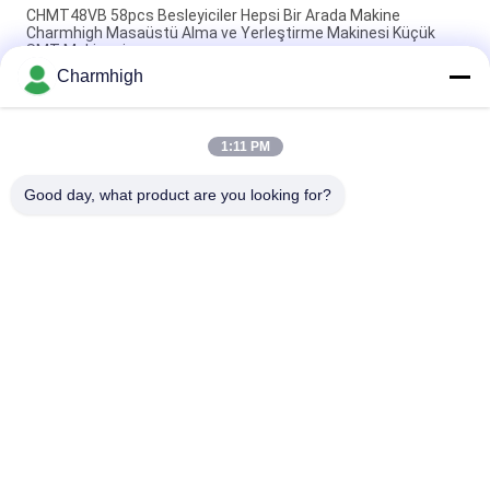
CHMT48VB 58pcs Besleyiciler Hepsi Bir Arada Makine
Charmhigh Masaüstü Alma ve Yerleştirme Makinesi Küçük
SMT Makinesi
Charmhigh
Charmhigh 7 Modelleri Masaüstü SMT SMD Alma ve
Yerleştirme Makinesi, Küçük PCB işleme makinesi
1:11 PM
PCB Montajı için CHMT36VB Alma ve Yerleştirme Ekipmanı
Charmhigh
Good day, what product are you looking for?
Popüler Kategoriler
Tüm
SMT Alma Ve 
SMT Üretim Hattı
Yerleştirme Makinesi
SMT Yeniden Akış 
Şablon Yazıcısı
Fırını
SMT Besleyici
Küçük SMT Makinesi