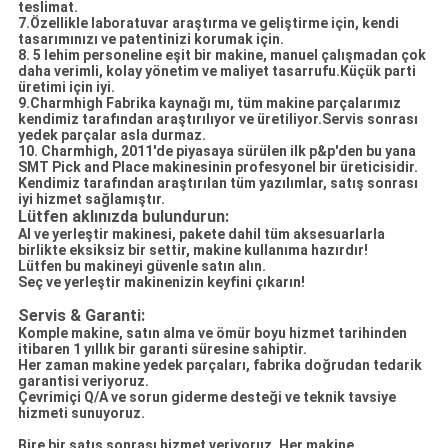
teslimat.
7.Özellikle laboratuvar araştırma ve geliştirme için, kendi
tasarımınızı ve patentinizi korumak için.
8. 5 lehim personeline eşit bir makine, manuel çalışmadan çok
daha verimli, kolay yönetim ve maliyet tasarrufu.Küçük parti
üretimi için iyi.
9.Charmhigh Fabrika kaynağı mı, tüm makine parçalarımız
kendimiz tarafından araştırılıyor ve üretiliyor.Servis sonrası
yedek parçalar asla durmaz.
10. Charmhigh, 2011'de piyasaya sürülen ilk p&p'den bu yana
SMT Pick and Place makinesinin profesyonel bir üreticisidir.
Kendimiz tarafından araştırılan tüm yazılımlar, satış sonrası
iyi hizmet sağlamıştır.
Lütfen aklınızda bulundurun:
Al ve yerleştir makinesi, pakete dahil tüm aksesuarlarla
birlikte eksiksiz bir settir, makine kullanıma hazırdır!
Lütfen bu makineyi güvenle satın alın.
Seç ve yerleştir makinenizin keyfini çıkarın!
Servis & Garanti:
Komple makine, satın alma ve ömür boyu hizmet tarihinden
itibaren 1 yıllık bir garanti süresine sahiptir.
Her zaman makine yedek parçaları, fabrika doğrudan tedarik
garantisi veriyoruz.
Çevrimiçi Q/A ve sorun giderme desteği ve teknik tavsiye
hizmeti sunuyoruz.
Bire bir satış sonrası hizmet veriyoruz.
Her makine,