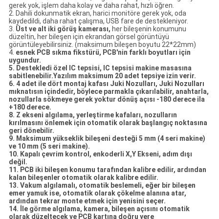
gerek yok, işlem daha kolay ve daha rahat, hızlı öğren.
2. Dahili dokunmatik ekran, harici monitöre gerek yok, oda
kaydedildi, daha rahat çalışma, USB fare de destekleniyor.
3.
Üst ve alt iki görüş kamerası,
her bileşenin konumunu
düzeltin, her bileşen için ekrandan görsel görüntüyü
görüntüleyebilirsiniz. (maksimum bileşen boyutu 22*22mm)
4.
esnek PCB sıkma fikstürü
, PCB'nin farklı boyutları için
uygundur.
5. Destekledi
özel IC tepsisi
, IC tepsisi makine masasına
sabitlenebilir.Yazılım maksimum 20 adet tepsiye izin verir.
6. 4 adet ile dört montaj kafası
Juki Nozulları, Juki Nozulları
mıknatısın içindedir, böylece parmakla çıkarılabilir, anahtarla,
nozullarla sökmeye gerek yoktur
dönüş açısı -180 derece ila
+180 derece.
8.
Z ekseni algılama,
yerleştirme kafaları, nozulların
kırılmasını önlemek için otomatik olarak başlangıç ​​noktasına
geri dönebilir.
9. Maksimum yükseklik bileşeni desteği 5 mm (4 seri makine)
ve 10 mm (5 seri makine).
10.
Kapalı çevrim kontrol, enkoderli X,Y Ekseni, adım dışı
değil.
11. PCB iki bileşen konumu tarafından kalibre edilir, ardından
kalan bileşenler otomatik olarak kalibre edilir.
13. Vakum algılamalı, otomatik beslemeli, eğer bir bileşen
emer yamuk ise, otomatik olarak çökelme alanına atar,
ardından tekrar monte etmek için yenisini seçer.
14. İle
görme algılama
, kamera, bileşen açısını otomatik
olarak düzeltecek ve PCB kartına doğru yere