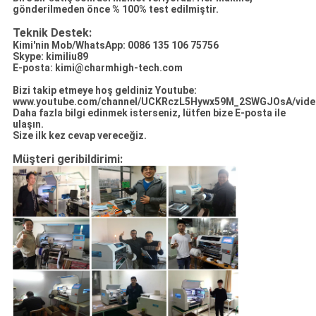
gönderilmeden önce % 100% test edilmiştir.
Teknik Destek:
Kimi'nin Mob/WhatsApp: 0086 135 106 75756
Skype: kimiliu89
E-posta:
kimi@charmhigh-tech.com
Bizi takip etmeye hoş geldiniz
Youtube
:
www.youtube.com/channel/UCKRczL5Hywx59M_2SWGJOsA/vide
Daha fazla bilgi edinmek isterseniz, lütfen bize E-posta ile
ulaşın.
Size ilk kez cevap vereceğiz.
Müşteri geribildirimi: