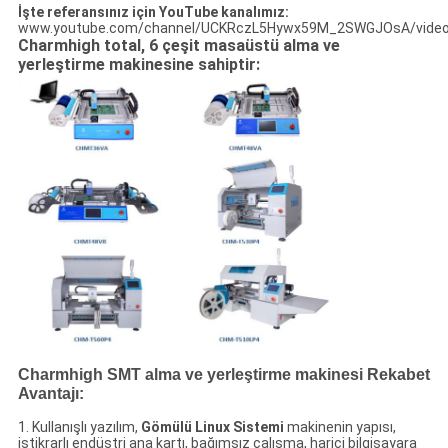
İşte referansınız için YouTube kanalımız:
www.youtube.com/channel/UCKRczL5Hywx59M_2SWGJOsA/vide
Charmhigh total, 6 çeşit masaüstü alma ve
yerleştirme makinesine sahiptir:
Charmhigh SMT alma ve yerleştirme makinesi Rekabet
Avantajı:
1. Kullanışlı yazılım,
Gömülü Linux Sistemi
makinenin yapısı,
istikrarlı endüstri ana kartı, bağımsız çalışma, harici bilgisayara