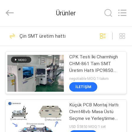
-
2026
CHARMHIGH
Ürünler
TECHNOLOGY
LIMITED.
All
Rights
Reserved.
EV
74
Çin SMT üretim hattı
SMT Alma ve
ÜRÜNLER
Yerleştirme
CPK Testi İki Charmhigh
CHM-861 Tam SMT
Makinesi
VIDEOLAR
Üretim Hattı IPC9850
26000cph'yi Geçti
negotiable MOQ:1 takım
HAKKIMIZDA
İLETIŞIM
37
FABRIKA
Küçük PCB Montaj Hattı
SMT üretim hattı
Chmt48vb Masa Üstü
TURU
Seçme ve Yerleştirme
T961 Yeniden Akış Fırını
USD $5850 MOQ:1 set