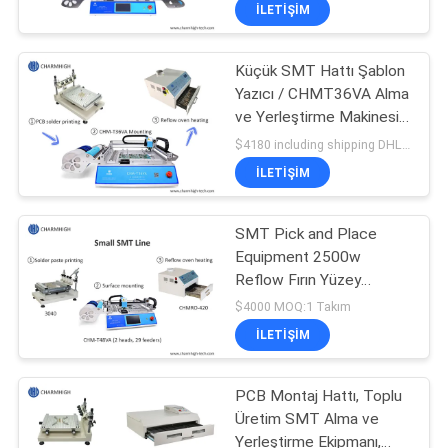
KALITE
İLETIŞIM
KONTROLÜ
Küçük SMT Hattı Şablon
23
Yazıcı / CHMT36VA Alma
BIZE
ve Yerleştirme Makinesi /
ULAŞIN
Şablon Yazıcısı
Yeniden Akış Fırını 420
$4180 including shipping DHL MOQ:1 Takım
İLETIŞIM
HABERLER
SMT Pick and Place
Equipment 2500w
SHOPPING
Reflow Fırın Yüzey
ON
34
Montaj Teknolojisi
$4000 MOQ:1 Takım
LINE
SMT Yeniden Akış
İLETIŞIM
Fırını
SITE
PCB Montaj Hattı, Toplu
Üretim SMT Alma ve
HARITASI
Yerleştirme Ekipmanı,