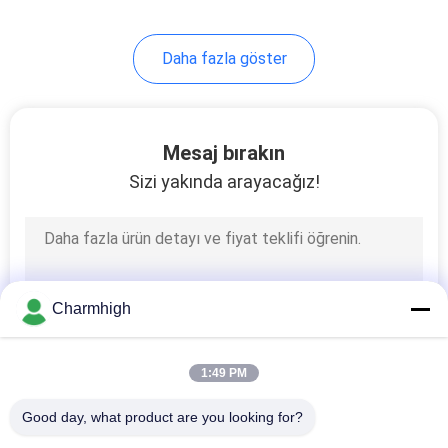
10
Daha fazla göster
SMT Aksesuarları
Mesaj bırakın
Sizi yakında arayacağız!
6
Dalga kaynak
Charmhigh
makinesi
1:49 PM
Good day, what product are you looking for?