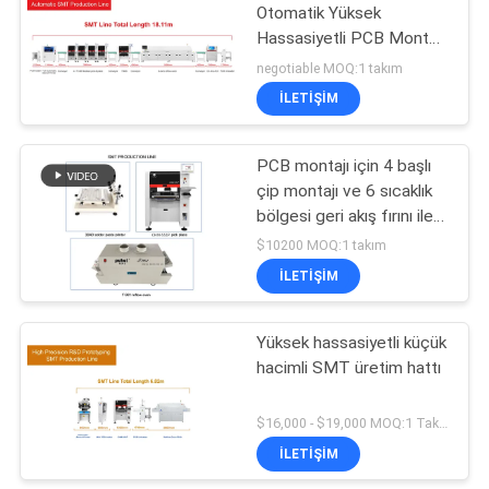
Otomatik Yüksek
Hassasiyetli PCB Montaj
19
Hattı
negotiable MOQ:1 takım
SMD Alma ve
İLETIŞIM
Yerleştirme
PCB montajı için 4 başlı
Makinesi
çip montajı ve 6 sıcaklık
bölgesi geri akış fırını ile
yüksek hassasiyetli SMT
$10200 MOQ:1 takım
üretim hattı
İLETIŞIM
8
Yüksek hassasiyetli küçük
PCB Montaj Hattı
hacimli SMT üretim hattı
$16,000 - $19,000 MOQ:1 Takım
İLETIŞIM