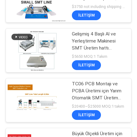
Yüzeye Montaj
$3750 not including shipping MOQ:1 Takım
Teknolojisi
GIZLILIK
İLETIŞIM
21
POLITIKASI
Gelişmiş 4 Başlı Al ve
SMT Besleyici
Yerleştirme Makinesi
SMT Üretim hattı
CHMT560P4, 3040
$5650 MOQ:1 Takım
Yazıcı, T962C Geri Akış
İLETIŞIM
Fırını
TC06 PCB Montajı ve
21
PCBA Üretimi için Yarım
Küçük SMT
Otomatik SMT Üretim
hattı
$20400~$25000 MOQ:1 takım
Makinesi
İLETIŞIM
Büyük Ölçekli Üretim için