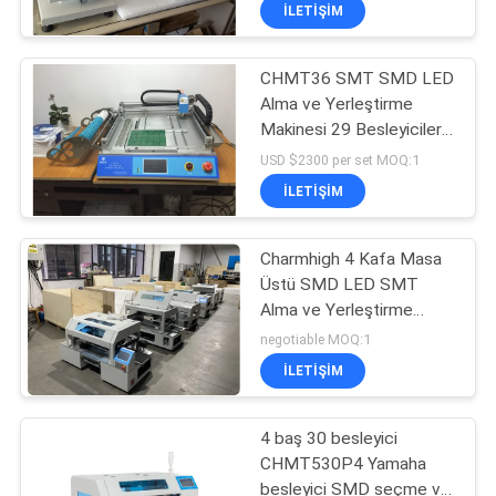
Makinesi
KALITE
İLETIŞIM
KONTROLÜ
CHMT36 SMT SMD LED
Alma ve Yerleştirme
BIZE
Makinesi 29 Besleyiciler
ULAŞIN
Küçük SMT Makinesi
USD $2300 per set MOQ:1
İLETIŞIM
HABERLER
Charmhigh 4 Kafa Masa
Üstü SMD LED SMT
SHOPPING
Alma ve Yerleştirme
ON
Makinesi
negotiable MOQ:1
LINE
İLETIŞIM
SITE
4 baş 30 besleyici
CHMT530P4 Yamaha
HARITASI
besleyici SMD seçme ve