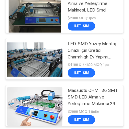
Alma ve Yerleştirme
Makinesi, LED Smd
Montaj Makinesi Lazer
$2300 MOQ:1pcs
Konumlandırma Küçük
İLETIŞIM
SMT Makinesi
LED, SMD Yüzey Montaj
Cihazı İçin Üretici
Charmhigh Ev Yapımı
SMD Alma ve
$4100 & $4600 MOQ:1pcs
Yerleştirme Makinesi
İLETIŞIM
Masaüstü CHMT36 SMT
SMD LED Alma ve
Yerleştirme Makinesi 29
besleyici Chip Mounter
$2000 MOQ:1 ünite
İLETIŞIM