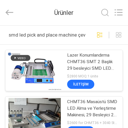
-
2026
CHARMHIGH
Ürünler
TECHNOLOGY
LIMITED.
All
Rights
Reserved.
EV
smd led pick and place machine çevrimiçi üretim
ÜRÜNLER
Lazer Konumlandırma
CHMT36 SMT 2 Başlık
VIDEOLAR
29 besleyici SMD LED
Alma ve Yerleştirme
$2800 MOQ:1 ünite
Makinesi
HAKKIMIZDA
İLETIŞIM
FABRIKA
CHMT36 Masaüstü SMD
LED Alma ve Yerleştirme
TURU
Makinesi, 29 Besleyici 2
Kafa Küçük SMT
$2600 for CHMT36 + 3040 Stencil printer MOQ:1 ünite