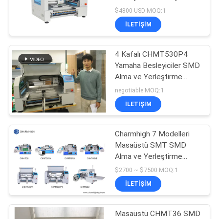
yerleştirme makinesi ile
$4800 USD MOQ:1
çip montajı
GIZLILIK
İLETIŞIM
POLITIKASI
4 Kafalı CHMT530P4
Yamaha Besleyiciler SMD
Alma ve Yerleştirme
Makinesi 0402-5050
negotiable MOQ:1
SOP QFN
İLETIŞIM
Charmhigh 7 Modelleri
Masaüstü SMT SMD
Alma ve Yerleştirme
Makinesi, Küçük PCB
$2700 ~ $7500 MOQ:1
işleme makinesi
İLETIŞIM
Masaüstü CHMT36 SMD