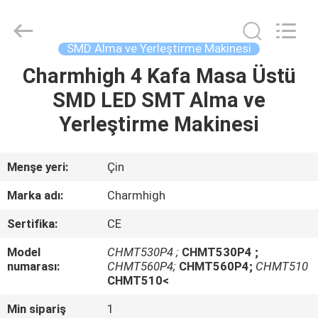
-
2026
CHARMHIGH
TECHNOLOGY
LIMITED.
SMD Alma ve Yerleştirme Makinesi
All
Rights
Reserved.
Charmhigh 4 Kafa Masa Üstü
EV
SMD LED SMT Alma ve
ÜRÜNLER
Yerleştirme Makinesi
VIDEOLAR
Menşe yeri:
Çin
Marka adı:
Charmhigh
HAKKIMIZDA
Sertifika:
CE
FABRIKA
Model
CHMT530P4 ;
CHMT530P4 ;
numarası:
CHMT560P4;
CHMT560P4;
CHMT510
TURU
CHMT510<
Min sipariş
1