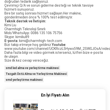
doğrudan tedarik sağlıyoruz.
Çevrimiçi Q/A ve sorun giderme desteği ve teknik tavsiye
hizmeti sunuyoruz.
Bire bir satış sonrası hizmet sağlayın.Her makine,
gönderilmeden önce % 100% test edilmiştir.
Teknik destek ve İletişim:
Kimi Liu
Charmhigh Teknoloji Sınırlı
Mob/WhatsApp: 0086 135 106 75756
Skype: kimiliu89
E-posta:
kimi@charmhigh-tech.com
Bizi takip etmeye hoş geldiniz
Youtube
:
www.youtube.com/channel/UCKRczL5Hywx59M_2SWGJOsA/vide
Daha fazla bilgi ve video görmek isterseniz, lütfen bize e-posta
ile ulaşın.
Size ilk kez cevap vereceğiz.
smd led alma ve yerleştirme makinesi
Tezgah Üstü Alma ve Yerleştirme Makinesi
smd yerleştirme makinesi
En İyi Fiyatı Alın