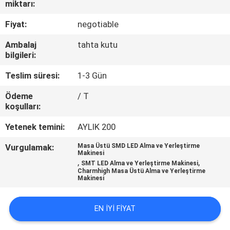
KALITE
miktarı:
KONTROLÜ
Fiyat:
negotiable
Ambalaj
tahta kutu
BIZE
bilgileri:
ULAŞIN
Teslim süresi:
1-3 Gün
Ödeme
/ T
HABERLER
koşulları:
Yetenek temini:
AYLIK 200
SHOPPING
Vurgulamak:
Masa Üstü SMD LED Alma ve Yerleştirme
ON
Makinesi
,
,
SMT LED Alma ve Yerleştirme Makinesi
LINE
Charmhigh Masa Üstü Alma ve Yerleştirme
Makinesi
SITE
EN IYI FIYAT
HARITASI