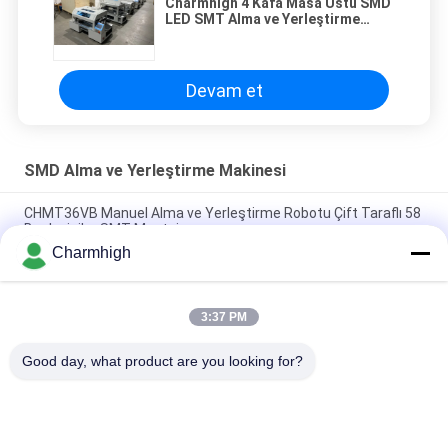
Charmhigh 4 Kafa Masa Üstü SMD
LED SMT Alma ve Yerleştirme
Makinesi
Devam et
SMD Alma ve Yerleştirme Makinesi
CHMT36VB Manuel Alma ve Yerleştirme Robotu Çift Taraflı 58
Besleyiciler SMT Montajı
Charmhigh
2 Kafa 58 Besleyici CHMT48VB Masaüstü SMD Al ve Yerleştir
Robotu Hepsi Bir Arada Chip Mounter
3:37 PM
Kompakt Endüstriyel SMD Al ve Yerleştir Makinesi TC06 PCB
Montaj Hatı için Çip Monter
Good day, what product are you looking for?
Popüler Kategoriler
Tüm